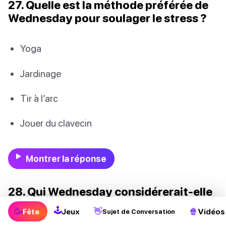
27. Quelle est la méthode préférée de
Wednesday pour soulager le stress ?
Yoga
Jardinage
Tir à l’arc
Jouer du clavecin
Montrer la réponse
28. Qui Wednesday considérerait-elle
probablement comme un modèle ?
🕹
🥳
👋
🍿
Fête
Jeux
Vidéos
Sujet de Conversation