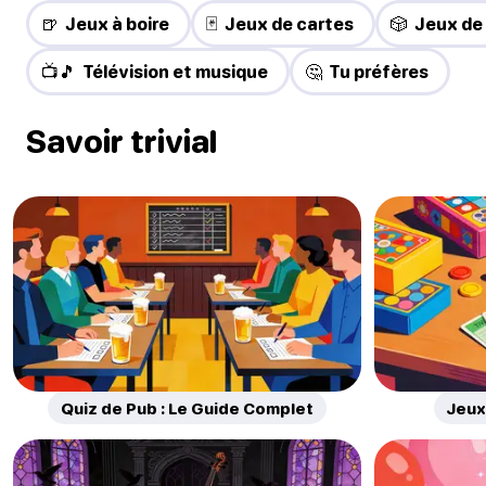
🍺 Jeux à boire
🃏 Jeux de cartes
🎲 Jeux de
📺🎵 Télévision et musique
🤔 Tu préfères
Savoir trivial
Quiz de Pub : Le Guide Complet
Jeux