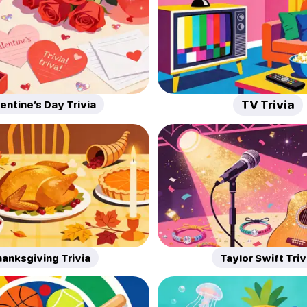
entine’s Day Trivia
TV Trivia
anksgiving Trivia
Taylor Swift Triv