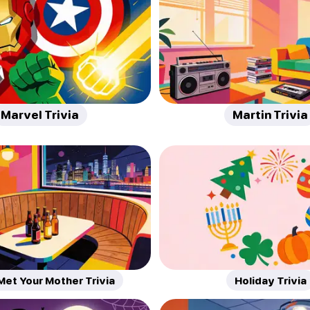
Marvel Trivia
Martin Trivia
Met Your Mother Trivia
Holiday Trivia