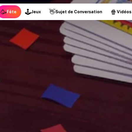
🥳
🕹
👋
🍿
Fête
Jeux
Sujet de Conversation
Vidéos