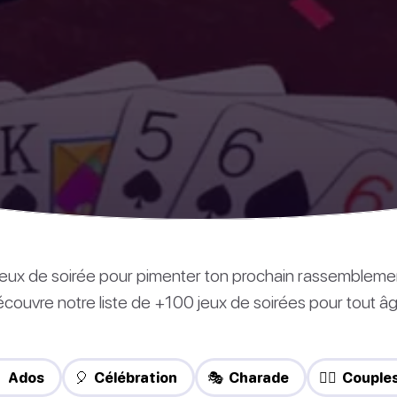
s jeux de soirée pour pimenter ton prochain rassembleme
couvre notre liste de +100 jeux de soirées pour tout âg
 Ados
🎈 Célébration
🎭 Charade
❤️‍🔥 Couple