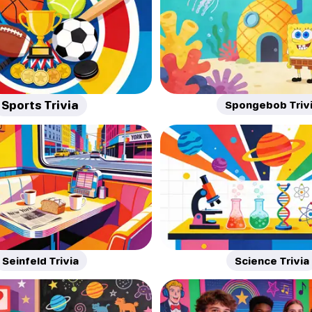
Sports Trivia
Spongebob Triv
Seinfeld Trivia
Science Trivia