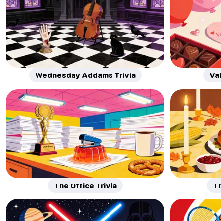
Wednesday Addams Trivia
Val
The Office Trivia
Th