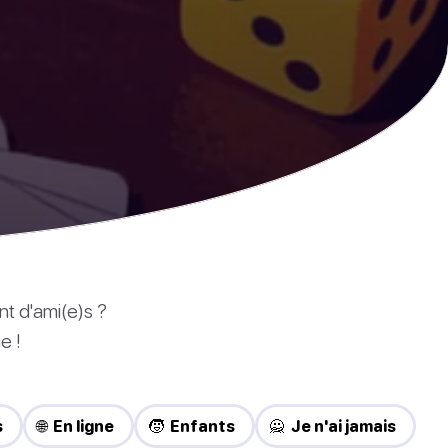
nt d'ami(e)s ?
e !
s
🌐 En ligne
🧒 Enfants
🙅 Je n'ai jamais