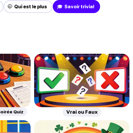
🤭 Qui est le plus
🎓 Savoir trivial
oirée Quiz
Vrai ou Faux