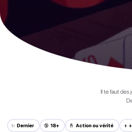
Il te faut de
Dé
✨ Dernier
🔞 18+
🤞 Action ou vérité
👦