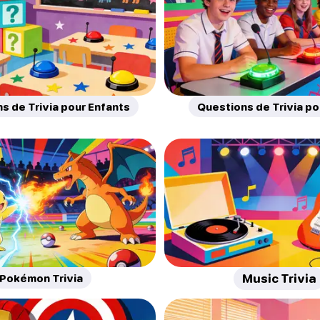
s de Trivia pour Enfants
Questions de Trivia p
Pokémon Trivia
Music Trivia