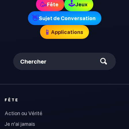
🕹
🥳
Fête
Jeux
👋
Sujet de Conversation
📱
Applications
Chercher
FÊTE
Action ou Vérité
Je n'ai jamais