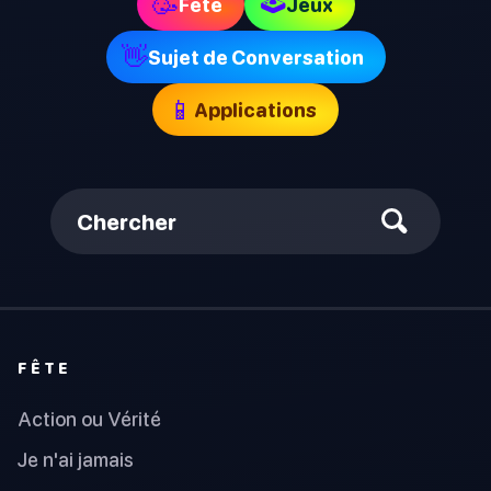
🕹
🥳
Fête
Jeux
👋
Sujet de Conversation
📱
Applications
Chercher
FÊTE
Action ou Vérité
Je n'ai jamais