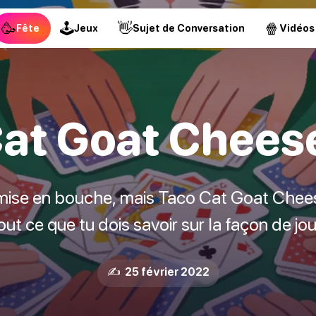
🥳
🕹
👋
🍿
Fête
Jeux
Sujet de Conversation
Vidéos
at Goat Chees
mise en bouche, mais Taco Cat Goat Cheese
t ce que tu dois savoir sur la façon de joue
✍️ 25 février 2022