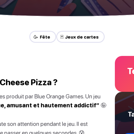
🥳 Fête
🃏 Jeux de cartes
T
 Cheese Pizza ?
tes produit par Blue Orange Games. Un jeu
ue, amusant et hautement addictif”
🤪
T
ute son attention pendant le jeu. Il est
se passer en quelques secondes. 😰