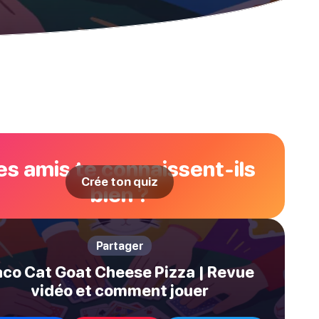
es amis te connaissent-ils
Crée ton quiz
bien ?
Partager
aco Cat Goat Cheese Pizza | Revue
vidéo et comment jouer