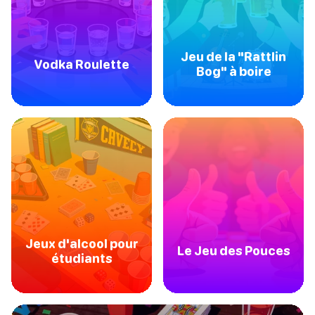
Jeu de la "Rattlin
Vodka Roulette
Bog" à boire
Jeux d'alcool pour
Le Jeu des Pouces
étudiants