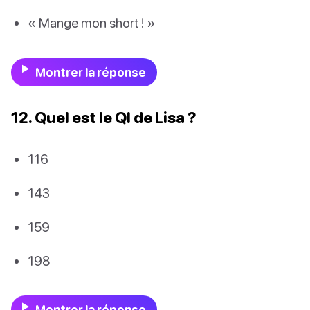
« Mange mon short ! »
Montrer la réponse
12. Quel est le QI de Lisa ?
116
143
159
198
Montrer la réponse