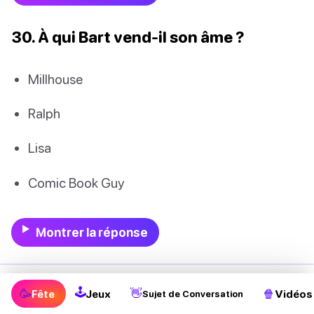
30. À qui Bart vend-il son âme ?
Millhouse
Ralph
Lisa
Comic Book Guy
Montrer la réponse
🕹
🥳
👋
🍿
BONUS : Les faits de Trivia sur
Fête
Jeux
Vidéos
Sujet de Conversation