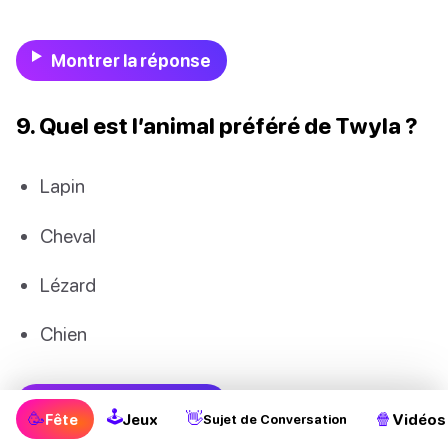
Montrer la réponse
9. Quel est l’animal préféré de Twyla ?
Lapin
Cheval
Lézard
Chien
Montrer la réponse
🕹
🥳
👋
🍿
Fête
Jeux
Vidéos
Sujet de Conversation