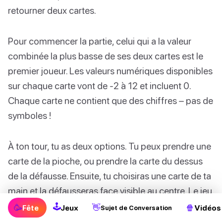
retourner deux cartes.
Pour commencer la partie, celui qui a la valeur
combinée la plus basse de ses deux cartes est le
premier joueur. Les valeurs numériques disponibles
sur chaque carte vont de -2 à 12 et incluent 0.
Chaque carte ne contient que des chiffres – pas de
symboles !
À ton tour, tu as deux options. Tu peux prendre une
carte de la pioche, ou prendre la carte du dessus
de la défausse. Ensuite, tu choisiras une carte de ta
main et la défausseras face visible au centre. Le jeu
continue dans le sens des aiguilles d’une montre
🕹
🥳
👋
🍿
Fête
Jeux
Vidéos
Sujet de Conversation
jusqu’à ce que toutes les cartes soient retournées,