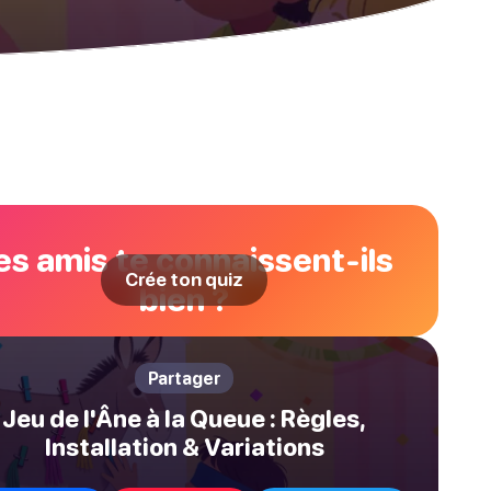
es amis te connaissent-ils
Crée ton quiz
bien ?
Partager
Jeu de l'Âne à la Queue : Règles,
Installation & Variations