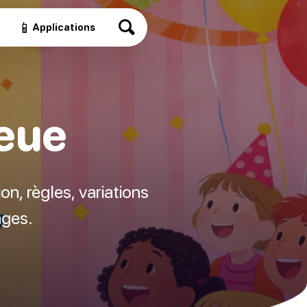
📱
Applications
ueue
on, règles, variations
âges.