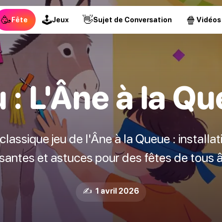
🥳
🕹
👋
🍿
Fête
Jeux
Sujet de Conversation
Vidéos
 : L'Âne à la Q
lassique jeu de l'Âne à la Queue : installati
antes et astuces pour des fêtes de tous 
✍️ 1 avril 2026