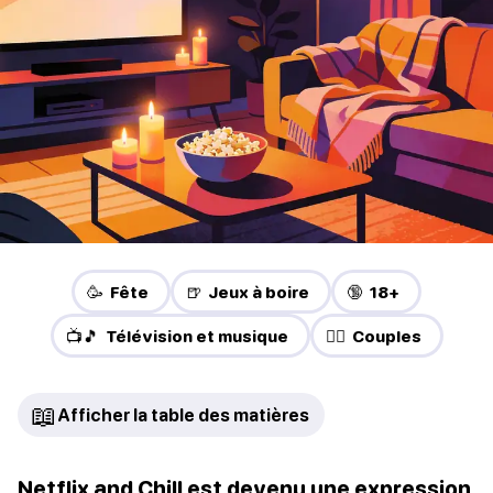
🥳 Fête
🍺 Jeux à boire
🔞 18+
📺🎵 Télévision et musique
❤️‍🔥 Couples
📖
Afficher la table des matières
Netflix and Chill est devenu une expression