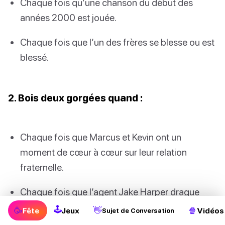
Chaque fois qu’une chanson du début des
années 2000 est jouée.
Chaque fois que l’un des frères se blesse ou est
blessé.
2. Bois deux gorgées quand :
Chaque fois que Marcus et Kevin ont un
moment de cœur à cœur sur leur relation
fraternelle.
Chaque fois que l’agent Jake Harper drague
Denise Porter.
🕹
🥳
👋
🍿
Fête
Jeux
Vidéos
Sujet de Conversation