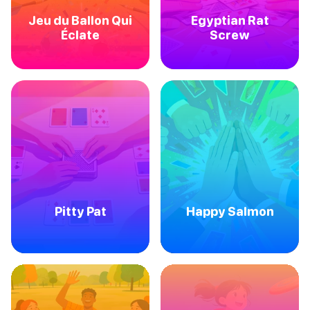
Jeu du Ballon Qui
Egyptian Rat
Éclate
Screw
Pitty Pat
Happy Salmon