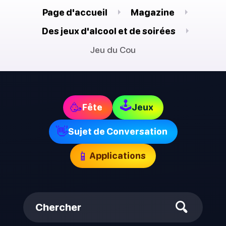
Page d'accueil
Magazine
Des jeux d'alcool et de soirées
Jeu du Cou
🕹
🥳
Fête
Jeux
👋
Sujet de Conversation
📱
Applications
Chercher