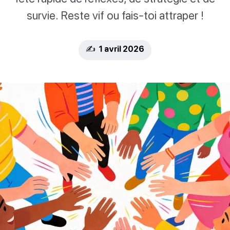
survie. Reste vif ou fais-toi attraper !
✍️ 1 avril 2026