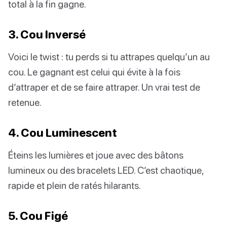
total à la fin gagne.
3. Cou Inversé
Voici le twist : tu perds si tu attrapes quelqu’un au
cou. Le gagnant est celui qui évite à la fois
d’attraper et de se faire attraper. Un vrai test de
retenue.
4. Cou Luminescent
Éteins les lumières et joue avec des bâtons
lumineux ou des bracelets LED. C’est chaotique,
rapide et plein de ratés hilarants.
5. Cou Figé