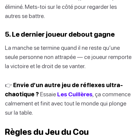
éliminé. Mets-toi sur le côté pour regarder les
autres se battre.
5. Le dernier joueur debout gagne
La manche se termine quand il ne reste qu’une
seule personne non attrapée — ce joueur remporte
la victoire et le droit de se vanter.
👉
Envie d’un autre jeu de réflexes ultra-
chaotique ?
Essaie
Les Cuillères
, ça commence
calmement et finit avec tout le monde qui plonge
sur la table.
Règles du Jeu du Cou