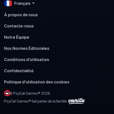
Français
À propos de nous
Contacte-nous
Notre Équipe
Nos Normes Éditoriales
Conditions d'utilisation
Confidentialité
Politique d'utilisation des cookies
© PsyCat Games® 2026
PsyCat Games® fait partie de la famille