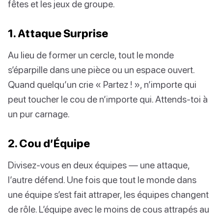
fêtes et les jeux de groupe.
1. Attaque Surprise
Au lieu de former un cercle, tout le monde
s’éparpille dans une pièce ou un espace ouvert.
Quand quelqu’un crie « Partez ! », n’importe qui
peut toucher le cou de n’importe qui. Attends-toi à
un pur carnage.
2. Cou d’Équipe
Divisez-vous en deux équipes — une attaque,
l’autre défend. Une fois que tout le monde dans
une équipe s’est fait attraper, les équipes changent
de rôle. L’équipe avec le moins de cous attrapés au