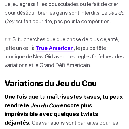
Le jeu agressif, les bousculades ou le fait de crier
pour déséquilibrer les gens sont interdits. Le
Jeu du
Cou
est fait pour rire, pas pour la compétition.
👉 Si tu cherches quelque chose de plus déjanté,
jette un œil à
True American
, le jeu de fête
iconique de New Girl avec des règles farfelues, des
variations et le Grand Défi Américain.
Variations du Jeu du Cou
Une fois que tu maîtrises les bases, tu peux
rendre le
Jeu du Cou
encore plus
imprévisible avec quelques twists
déjantés.
Ces variations sont parfaites pour les