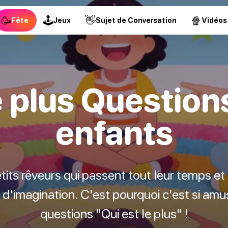
🥳
🕹
👋
🍿
Fête
Jeux
Sujet de Conversation
Vidéos
e plus Question
enfants
its rêveurs qui passent tout leur temps et l
 d'imagination. C'est pourquoi c'est si amu
questions "Qui est le plus" !