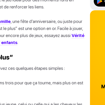
t de renforcer les liens.
amille
, une fête d’anniversaire, ou juste pour
e plus” est une option en or. Facile à jouer,
Pour encore plus de jeux, essayez aussi
Vérité
r enfants
.
plus”
ivez ces quelques étapes simples :
ins trois pour que ça tourne, mais plus on est
M
us jeune, celui ou celle qui a les cheveux les