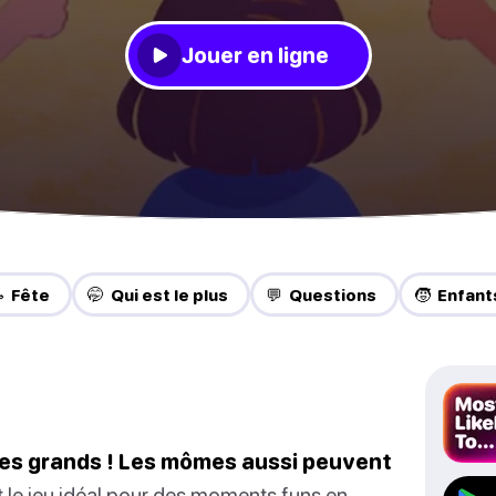
Jouer en ligne
 Fête
🤭 Qui est le plus
💬 Questions
🧒 Enfant
 les grands ! Les mômes aussi peuvent
 le jeu idéal pour des moments funs en