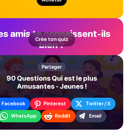
es amis te connaissent-ils
Crée ton quiz
bien ?
Partager
90 Questions Qui est le plus
Amusantes - Jeunes !
Facebook
Pinterest
Twitter / X
WhatsApp
Reddit
Email