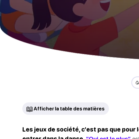

📖
Afficher la table des matières
Les jeux de société, c’est pas que pour
entrer dans la danse.
“Qui est le plus”
est