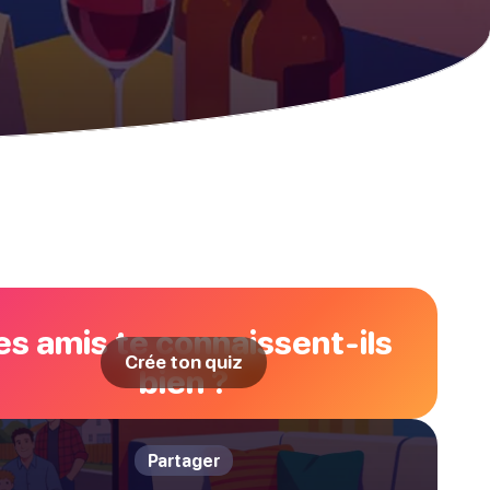
es amis te connaissent-ils
Crée ton quiz
bien ?
Partager