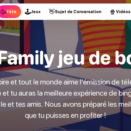
🥳
🕹
👋
🍿
Fête
Jeux
Sujet de Conversation
Vidéos
amily jeu de b
re et tout le monde aime l'émission de té
t tu auras la meilleure expérience de bing
lle et tes amis. Nous avons préparé les mei
que tu puisses en profiter !