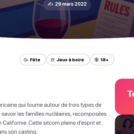
✍️ 29 mars 2022
🥳 Fête
🍺 Jeux à boire
🔞 18+
T
icaine qui tourne autour de trois types de
 savoir les familles nucléaires, recomposées
Californie. Cette sitcom pleine d’esprit et
ns son casting.