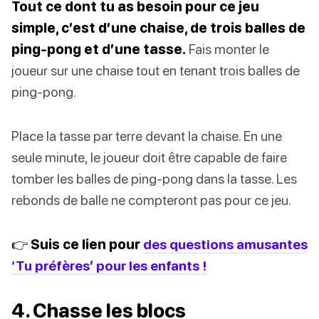
Tout ce dont tu as besoin pour ce jeu
simple, c’est d’une chaise, de trois balles de
ping-pong et d’une tasse.
Fais monter le
joueur sur une chaise tout en tenant trois balles de
ping-pong.
Place la tasse par terre devant la chaise. En une
seule minute, le joueur doit être capable de faire
tomber les balles de ping-pong dans la tasse. Les
rebonds de balle ne compteront pas pour ce jeu.
👉 Suis ce lien pour
des questions amusantes
‘Tu préfères’ pour les enfants !
4. Chasse les blocs