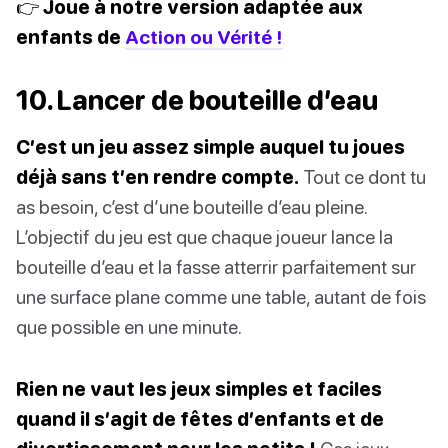
👉 Joue à notre version adaptée aux
enfants de
Action ou Vérité !
10. Lancer de bouteille d’eau
C’est un jeu assez simple auquel tu joues
déjà sans t’en rendre compte.
Tout ce dont tu
as besoin, c’est d’une bouteille d’eau pleine.
L’objectif du jeu est que chaque joueur lance la
bouteille d’eau et la fasse atterrir parfaitement sur
une surface plane comme une table, autant de fois
que possible en une minute.
Rien ne vaut les jeux simples et faciles
quand il s’agit de fêtes d’enfants et de