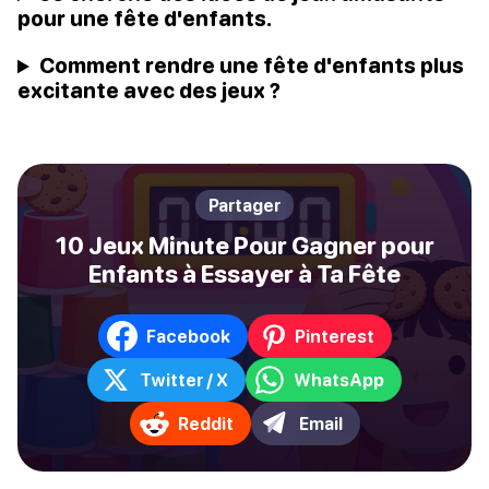
pour une fête d'enfants.
Comment rendre une fête d'enfants plus
excitante avec des jeux ?
Partager
10 Jeux Minute Pour Gagner pour
Enfants à Essayer à Ta Fête
Facebook
Pinterest
Twitter / X
WhatsApp
Reddit
Email