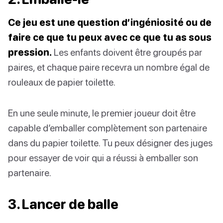
Ce jeu est une question d’ingéniosité ou de
faire ce que tu peux avec ce que tu as sous
pression.
Les enfants doivent être groupés par
paires, et chaque paire recevra un nombre égal de
rouleaux de papier toilette.
En une seule minute, le premier joueur doit être
capable d’emballer complètement son partenaire
dans du papier toilette. Tu peux désigner des juges
pour essayer de voir qui a réussi à emballer son
partenaire.
3. Lancer de balle