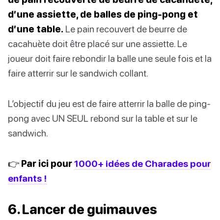
d’une assiette, de balles de ping-pong et
d’une table.
Le pain recouvert de beurre de
cacahuète doit être placé sur une assiette. Le
joueur doit faire rebondir la balle une seule fois et la
faire atterrir sur le sandwich collant.
L’objectif du jeu est de faire atterrir la balle de ping-
pong avec UN SEUL rebond sur la table et sur le
sandwich.
👉 Par ici pour
1000+ idées de Charades pour
enfants !
6. Lancer de guimauves