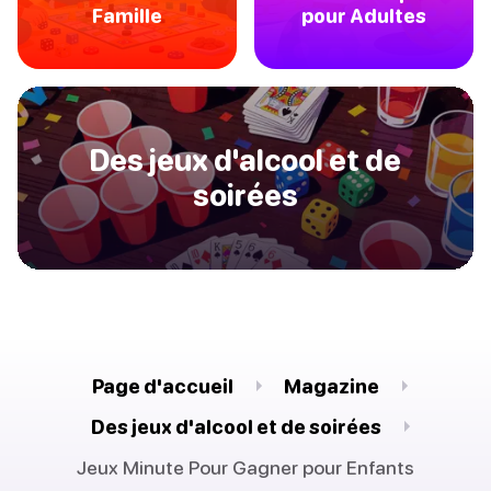
Famille
pour Adultes
Des jeux d'alcool et de
soirées
Page d'accueil
Magazine
Des jeux d'alcool et de soirées
Jeux Minute Pour Gagner pour Enfants