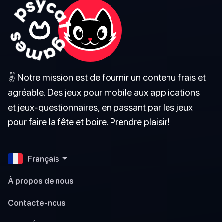
✌️ Notre mission est de fournir un contenu frais et
agréable. Des jeux pour mobile aux applications
et jeux-questionnaires, en passant par les jeux
pour faire la fête et boire. Prendre plaisir!
Français
À propos de nous
Contacte-nous