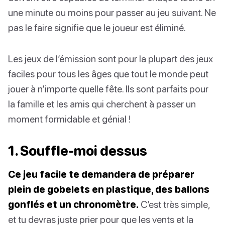
une minute ou moins pour passer au jeu suivant. Ne
pas le faire signifie que le joueur est éliminé.
Les jeux de l’émission sont pour la plupart des jeux
faciles pour tous les âges que tout le monde peut
jouer à n’importe quelle fête. Ils sont parfaits pour
la famille et les amis qui cherchent à passer un
moment formidable et génial !
1. Souffle-moi dessus
Ce jeu facile te demandera de préparer
plein de gobelets en plastique, des ballons
gonflés et un chronomètre.
C’est très simple,
et tu devras juste prier pour que les vents et la