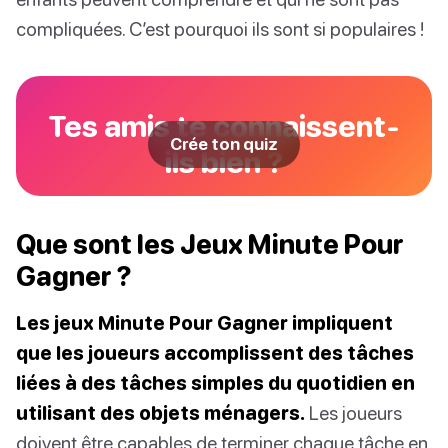
compliquées. C’est pourquoi ils sont si populaires !
Tes amis te connaissent-
Crée ton quiz
ils bien ?
Que sont les Jeux Minute Pour
Gagner ?
Les jeux Minute Pour Gagner impliquent
que les joueurs accomplissent des tâches
liées à des tâches simples du quotidien en
utilisant des objets ménagers.
Les joueurs
doivent être capables de terminer chaque tâche en