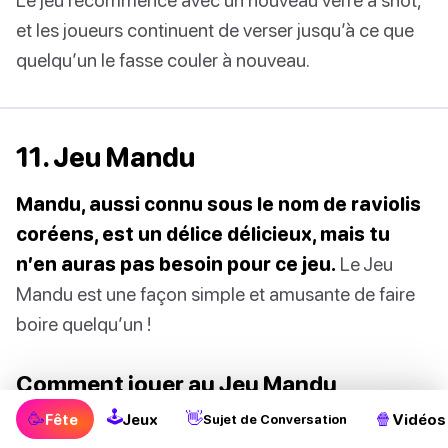
et les joueurs continuent de verser jusqu’à ce que
quelqu’un le fasse couler à nouveau.
11. Jeu Mandu
Mandu, aussi connu sous le nom de raviolis
coréens, est un délice délicieux, mais tu
n’en auras pas besoin pour ce jeu.
Le Jeu
Mandu est une façon simple et amusante de faire
boire quelqu’un !
Comment jouer au Jeu Mandu
🕹
🥳
👋
🍿
Fête
Jeux
Vidéos
Sujet de Conversation
Ce jeu d’alcool coréen nécessite au moins