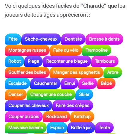
Voici quelques idées faciles de “Charade” que les
joueurs de tous âges apprécieront :
Fête
Sèche-cheveux
Dentiste
Brosse à dents
Montagnes russes
Faire du vélo
Trampoline
Robot
Plage
Raconter une blague
Tambours
Souffler des bulles
Manger des spaghettis
Arbre
Escalade
Cauchemar
Ennui
Selfie
Bébé
Danser
Changer une couche
Skier
Couper les cheveux
Faire des crêpes
Couper du bois
Rockband
Ketchup
Mauvaise haleine
Espion
Boîte à jus
Tente