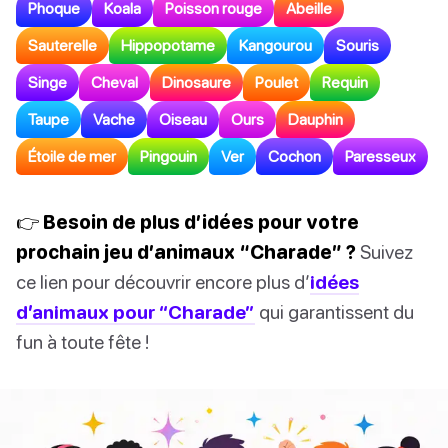
Phoque
Koala
Poisson rouge
Abeille
Sauterelle
Hippopotame
Kangourou
Souris
Singe
Cheval
Dinosaure
Poulet
Requin
Taupe
Vache
Oiseau
Ours
Dauphin
Étoile de mer
Pingouin
Ver
Cochon
Paresseux
👉 Besoin de plus d’idées pour votre
prochain jeu d’animaux “Charade” ?
Suivez
ce lien pour découvrir encore plus d’
idées
d’animaux pour “Charade”
qui garantissent du
fun à toute fête !