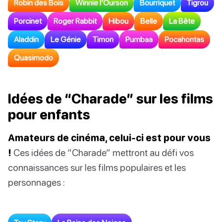
Robin des Bois
Winnie l’Ourson
Bourriquet
Tigrou
Porcinet
Roger Rabbit
Hibou
Belle
La Bête
Aladdin
Le Génie
Timon
Pumbaa
Pocahontas
Quasimodo
Idées de “Charade” sur les films
pour enfants
Amateurs de cinéma, celui-ci est pour vous
!
Ces idées de “Charade” mettront au défi vos
connaissances sur les films populaires et les
personnages :