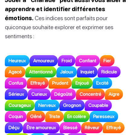
apprendre et identifier différentes
émotions.
Ces indices sont parfaits pour
quiconque souhaite explorer et exprimer ses
sentiments :
Heureux
Amoureux
Froid
Confiant
Fier
Agacé
Attentionné
Jaloux
Inquiet
Ridicule
Confus
Effrayé
Prudent
Enjoué
Excité
Sérieux
Curieux
Dégoûté
Concentré
Aigre
Courageux
Nerveux
Grognon
Coupable
Coquin
Gêné
Triste
En colère
Paresseux
Déçu
Être amoureux
Blessé
Rêveur
Effrayé