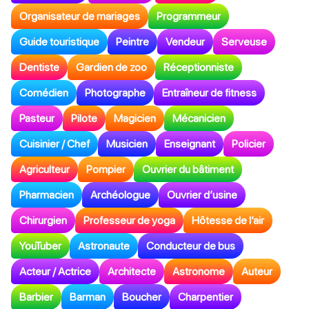
Organisateur de mariages
Programmeur
Guide touristique
Peintre
Vendeur
Serveuse
Dentiste
Gardien de zoo
Réceptionniste
Comédien
Photographe
Entraîneur de fitness
Pasteur
Pilote
Magicien
Mécanicien
Cuisinier / Chef
Musicien
Enseignant
Policier
Agriculteur
Pompier
Ouvrier du bâtiment
Pharmacien
Archéologue
Ouvrier d’usine
Chirurgien
Professeur de yoga
Hôtesse de l’air
YouTuber
Astronaute
Conducteur de bus
Acteur / Actrice
Architecte
Astronome
Auteur
Barbier
Barman
Boucher
Charpentier