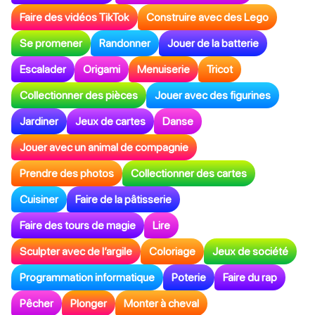
Faire des vidéos TikTok
Construire avec des Lego
Se promener
Randonner
Jouer de la batterie
Escalader
Origami
Menuiserie
Tricot
Collectionner des pièces
Jouer avec des figurines
Jardiner
Jeux de cartes
Danse
Jouer avec un animal de compagnie
Prendre des photos
Collectionner des cartes
Cuisiner
Faire de la pâtisserie
Faire des tours de magie
Lire
Sculpter avec de l’argile
Coloriage
Jeux de société
Programmation informatique
Poterie
Faire du rap
Pêcher
Plonger
Monter à cheval