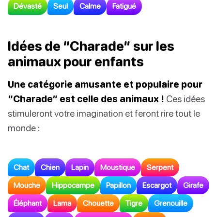
Dévasté
Seul
Calme
Fatigué
Idées de “Charade” sur les
animaux pour enfants
Une catégorie amusante et populaire pour
“Charade” est celle des animaux !
Ces idées
stimuleront votre imagination et feront rire tout le
monde :
Chat
Chien
Lapin
Moustique
Serpent
Mouche
Hippocampe
Papillon
Escargot
Girafe
Éléphant
Lama
Chouette
Tigre
Grenouille