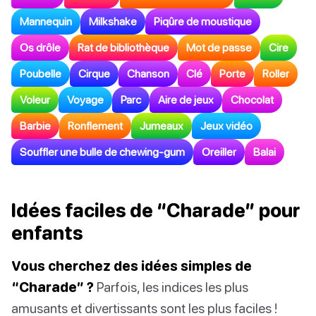
Mannequin
Milkshake
Piqûre de moustique
Os drôle
Rat de bibliothèque
Mot de passe
Cire
Poubelle
Cirque
Chanson
Clé
Porte
Roller
Voleur
Voyage
Parc
Aire de jeux
Chocolat
Barbie
Ronflement
Jumeaux
Jeux vidéo
Souffler une bulle de chewing-gum
Oreiller
Balai
Idées faciles de “Charade” pour
enfants
Vous cherchez des idées simples de
“Charade” ?
Parfois, les indices les plus
amusants et divertissants sont les plus faciles !