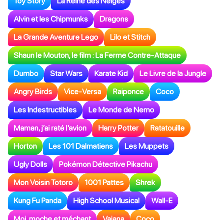
Toy Story
La Reine des Neiges
Alvin et les Chipmunks
Dragons
La Grande Aventure Lego
Lilo et Stitch
Shaun le Mouton, le film : La Ferme Contre-Attaque
Dumbo
Star Wars
Karate Kid
Le Livre de la Jungle
Angry Birds
Vice-Versa
Raiponce
Coco
Les Indestructibles
Le Monde de Nemo
Maman, j’ai raté l’avion
Harry Potter
Ratatouille
Horton
Les 101 Dalmatiens
Les Muppets
Ugly Dolls
Pokémon Détective Pikachu
Mon Voisin Totoro
1001 Pattes
Shrek
Kung Fu Panda
High School Musical
Wall-E
Moi, moche et méchant
Vaiana
Coco