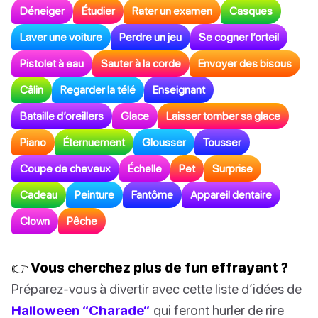
Déneiger
Étudier
Rater un examen
Casques
Laver une voiture
Perdre un jeu
Se cogner l’orteil
Pistolet à eau
Sauter à la corde
Envoyer des bisous
Câlin
Regarder la télé
Enseignant
Bataille d’oreillers
Glace
Laisser tomber sa glace
Piano
Éternuement
Glousser
Tousser
Coupe de cheveux
Échelle
Pet
Surprise
Cadeau
Peinture
Fantôme
Appareil dentaire
Clown
Pêche
👉 Vous cherchez plus de fun effrayant ?
Préparez-vous à divertir avec cette liste d’idées de
Halloween “Charade”
qui feront hurler de rire