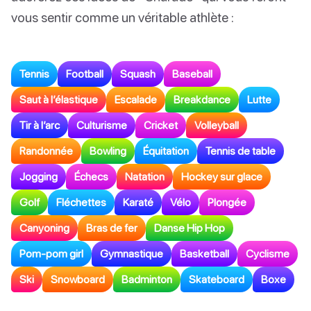
vous sentir comme un véritable athlète :
Tennis
Football
Squash
Baseball
Saut à l’élastique
Escalade
Breakdance
Lutte
Tir à l’arc
Culturisme
Cricket
Volleyball
Randonnée
Bowling
Équitation
Tennis de table
Jogging
Échecs
Natation
Hockey sur glace
Golf
Fléchettes
Karaté
Vélo
Plongée
Canyoning
Bras de fer
Danse Hip Hop
Pom-pom girl
Gymnastique
Basketball
Cyclisme
Ski
Snowboard
Badminton
Skateboard
Boxe