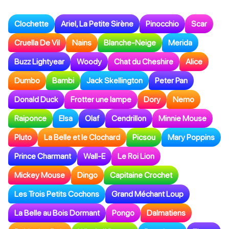
Clochette
Ariel, La Petite Sirène
Pinocchio
Scar
Cruella De Vil
Nains
Blanche-Neige
Merida
Buzz Lightyear
Woody
Chat du Cheshire
Alice
Dumbo
Bambi
Jack Skellington
Peter Pan
Donald Duck
Frotter une lampe
Dory
Nemo
Raiponce
Elsa
Olaf
Cendrillon
Minnie Mouse
Pluto
La Belle et le Clochard
Picsou
Mary Poppins
Prince Charmant
Wall-E
Le Roi Lion
Mickey Mouse
Dingo
Capitaine Crochet
Les Trois Petits Cochons
Grand Méchant Loup
La Belle au Bois Dormant
Pongo
Dalmatiens