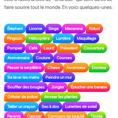
faire sourire tout le monde. En voici quelques-unes :
Éléphant
Licorne
Singe
Macarena
Robot
Pingouin
Hélicoptère
Lumière
Maquillage
Pompier
Café
Lourd
Président
Couverture
Anniversaire
Couture
Courses
Passer la serpillière
Chaise
Ascenseur
Docteur
Se laver les mains
Peindre un mur
Souffler des bougies
Jongler
Éplucher une banane
Officier de police
Arroser les plantes
Tailler un crayon
Sac à dos
Lunettes de soleil
Parents
Caissier
Concours de beauté
Timide