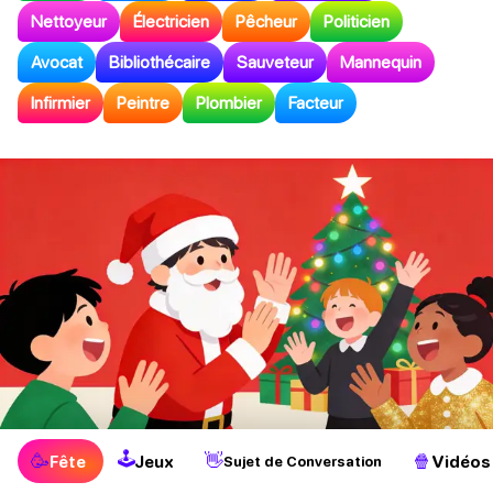
Nettoyeur
Électricien
Pêcheur
Politicien
Avocat
Bibliothécaire
Sauveteur
Mannequin
Infirmier
Peintre
Plombier
Facteur
🕹
🥳
👋
🍿
Fête
Jeux
Vidéos
Sujet de Conversation
Idées de “Charade” pour Noël