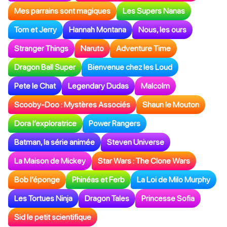
Mes parrains sont magiques
Les Supers Nanas
Tom et Jerry
Hannah Montana
Nous, les ours
Stranger Things
Naruto
Adventure Time
Dragon Ball Super
Bienvenue chez les Loud
Pete le Chat
Legendary Dudas
Malcolm
Scooby-Doo : Mystères Associés
Shaun le Mouton
Dora l’exploratrice
Power Rangers
Batman, la série animée
Steven Universe
La Maison de Mickey
Star Wars : The Clone Wars
Bob l’éponge
Phinéas et Ferb
La Loi de Milo Murphy
Les Tortues Ninja
Dragon Tales
Princesse Sofia
Sid le petit scientifique