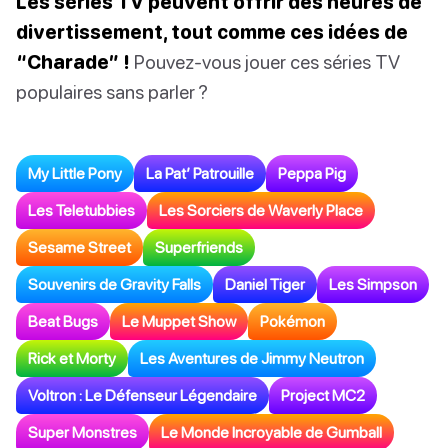
Les séries TV peuvent offrir des heures de
divertissement, tout comme ces idées de
“Charade” !
Pouvez-vous jouer ces séries TV
populaires sans parler ?
My Little Pony
La Pat’ Patrouille
Peppa Pig
Les Teletubbies
Les Sorciers de Waverly Place
Sesame Street
Superfriends
Souvenirs de Gravity Falls
Daniel Tiger
Les Simpson
Beat Bugs
Le Muppet Show
Pokémon
Rick et Morty
Les Aventures de Jimmy Neutron
Voltron : Le Défenseur Légendaire
Project MC2
Super Monstres
Le Monde Incroyable de Gumball