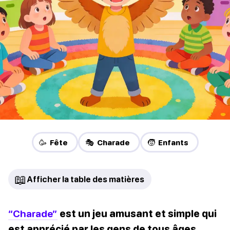
🥳 Fête
🎭 Charade
🧒 Enfants
📖
Afficher la table des matières
“Charade”
est un jeu amusant et simple qui
est apprécié par les gens de tous âges