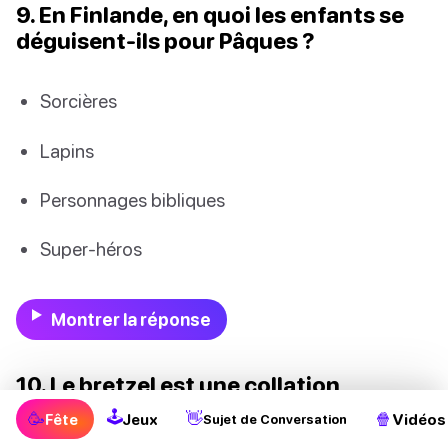
9. En Finlande, en quoi les enfants se
déguisent-ils pour Pâques ?
Sorcières
Lapins
Personnages bibliques
Super-héros
Montrer la réponse
10. Le bretzel est une collation
associée à Pâques. Pourquoi est-ce le
🕹
🥳
👋
🍿
Fête
Jeux
Vidéos
Sujet de Conversation
cas ?