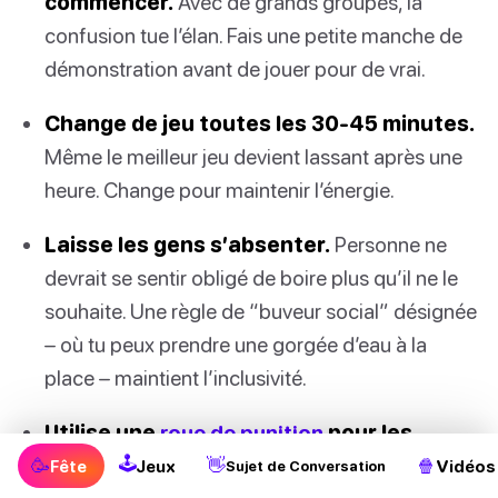
commencer.
Avec de grands groupes, la
confusion tue l’élan. Fais une petite manche de
démonstration avant de jouer pour de vrai.
Change de jeu toutes les 30-45 minutes.
Même le meilleur jeu devient lassant après une
heure. Change pour maintenir l’énergie.
Laisse les gens s’absenter.
Personne ne
devrait se sentir obligé de boire plus qu’il ne le
souhaite. Une règle de “buveur social” désignée
– où tu peux prendre une gorgée d’eau à la
place – maintient l’inclusivité.
Utilise une
roue de punition
pour les
🕹
pénalités.
Au lieu de la même vieille
🥳
👋
🍿
Fête
Jeux
Vidéos
Sujet de Conversation