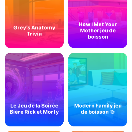
How I Met Your
Grey’s Anatomy
Mother jeu de
Trivia
boisson
Le Jeu de la Soirée
Modern Family jeu
Bière Rick et Morty
de boisson 🍻