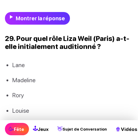
Montrer la réponse
29. Pour quel rôle Liza Weil (Paris) a-t-
elle initialement auditionné ?
Lane
Madeline
Rory
Louise
🕹
🥳
👋
🍿
Fête
Jeux
Vidéos
Sujet de Conversation
Montrer la réponse