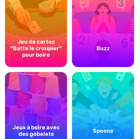
Jeu de cartes
"Batte le croupier"
Buzz
pour boire
Jeux à boire avec
Spoons
des gobelets