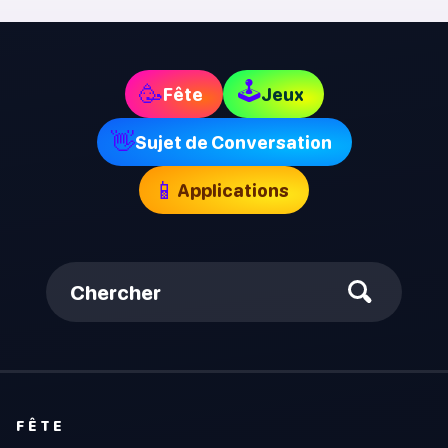
🕹
🥳
Fête
Jeux
👋
Sujet de Conversation
📱
Applications
Chercher
FÊTE