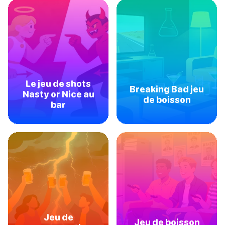
Le jeu de shots
Breaking Bad jeu
Nasty or Nice au
de boisson
bar
Jeu de
Jeu de boisson