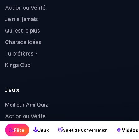
Action ou Vérité
Je n'ai jamais
Qui est le plus
Charade idées
Tu préfères ?
Kings Cup
JEUX
Meilleur Ami Quiz
Action ou Vérité
Numéro chanceux
🕹
🥳
👋
🍿
Fête
Jeux
Vidéos
Sujet de Conversation