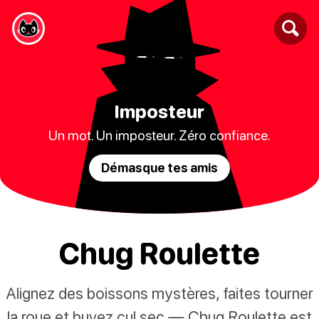
Imposteur
Un mot. Un imposteur. Zéro confiance.
Démasque tes amis
Chug Roulette
Alignez des boissons mystères, faites tourner
la roue et buvez cul sec — Chug Roulette est