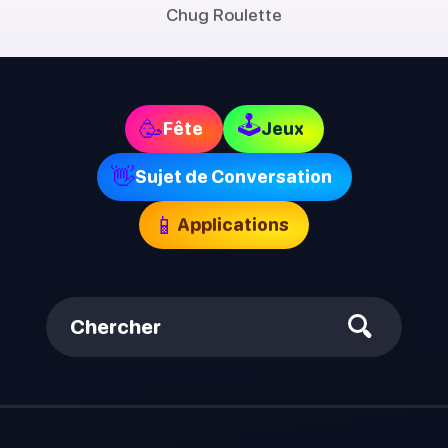
Chug Roulette
🕹
🥳
Fête
Jeux
👋
Sujet de Conversation
📱
Applications
Chercher