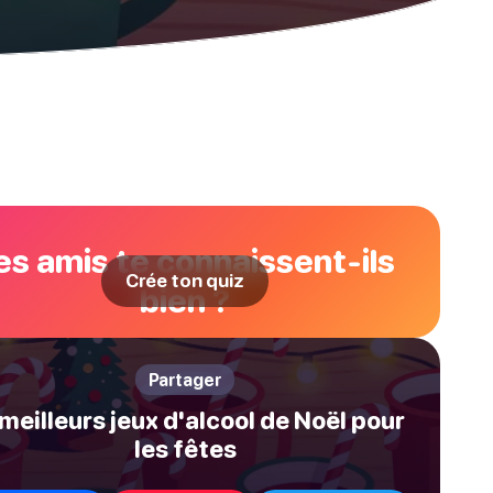
es amis te connaissent-ils
Crée ton quiz
bien ?
Partager
meilleurs jeux d'alcool de Noël pour
les fêtes