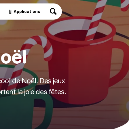
📱
Applications
Noël
cool de Noël. Des jeux
rtent la joie des fêtes.