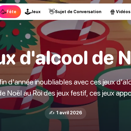
🥳
🕹
👋
🍿
Fête
Jeux
Sujet de Conversation
Vidéos
x d'alcool de 
in d'année inoubliables avec ces jeux d'al
de Noël au Roi des jeux festif, ces jeux appo
✍️ 1 avril 2026