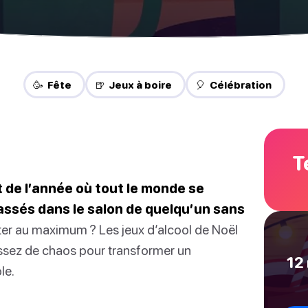
🥳 Fête
🍺 Jeux à boire
🎈 Célébration
T
 de l’année où tout le monde se
tassés dans le salon de quelqu’un sans
ter au maximum ? Les jeux d’alcool de Noël
 assez de chaos pour transformer un
12 
le.