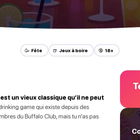
🥳 Fête
🍺 Jeux à boire
🔞 18+
T
est un vieux classique qu’il ne peut
drinking game qui existe depuis des
bres du Buffalo Club, mais tu n’as pas
Co