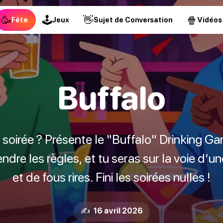
🥳
🕹
👋
🍿
Fête
Jeux
Sujet de Conversation
Vidéos
Buffalo
a soirée ? Présente le "Buffalo" Drinking Ga
dre les règles, et tu seras sur la voie d’un
et de fous rires. Fini les soirées nulles !
✍️ 16 avril 2026