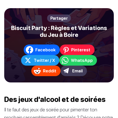
Partager
Biscuit Party : Règles et Variations
du Jeu à Boire
Facebook
Pinterest
Twitter / X
WhatsApp
Reddit
Email
Des jeux d'alcool et de soirées
Il te faut des jeux de soirée pour pimenter ton
prochain rassemblement d'ami(e)s ? Découvre notre