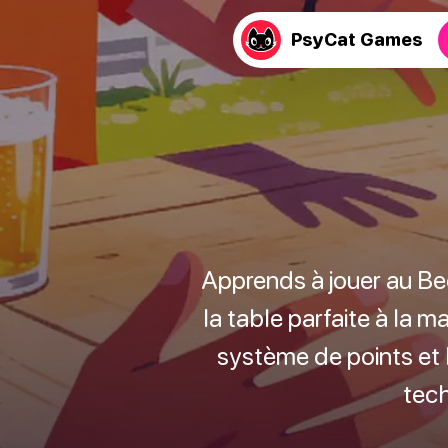
PsyCat Games
Apprends à jouer au Bee
la table parfaite à la m
système de points et 
tech