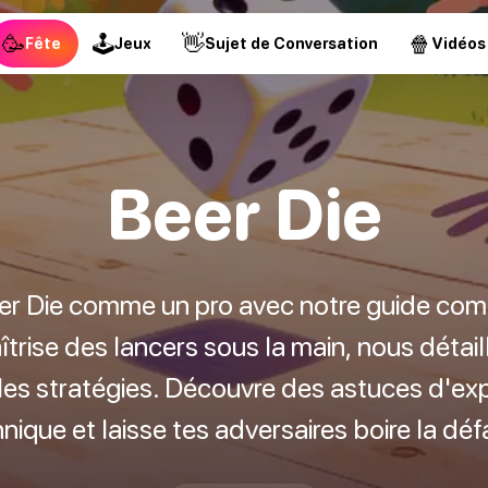
🥳
🕹
👋
🍿
Fête
Jeux
Sujet de Conversation
Vidéos
Beer Die
r Die comme un pro avec notre guide compl
aîtrise des lancers sous la main, nous détaill
les stratégies. Découvre des astuces d'exp
nique et laisse tes adversaires boire la défa