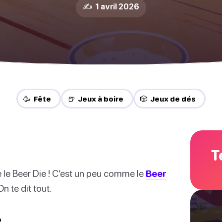
✍️ 1 avril 2026
🥳 Fête
🍺 Jeux à boire
🎲 Jeux de dés
T
 le Beer Die ! C’est un peu comme le
Beer
n te dit tout.
e