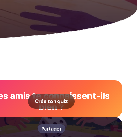
es amis te connaissent-ils
Crée ton quiz
bien ?
Partager