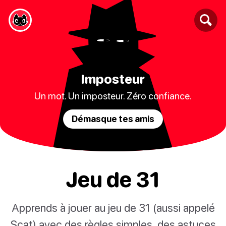
Imposteur
Un mot. Un imposteur. Zéro confiance.
Démasque tes amis
Jeu de 31
Apprends à jouer au jeu de 31 (aussi appelé
Scat) avec des règles simples, des astuces