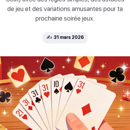
de jeu et des variations amusantes pour ta
prochaine soirée jeux.
✍️ 31 mars 2026