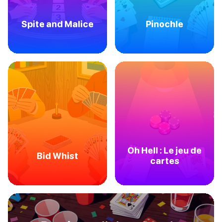
Spite and Malice
Pinochle
Oh Hell : Le jeu de
Bid Whist
cartes