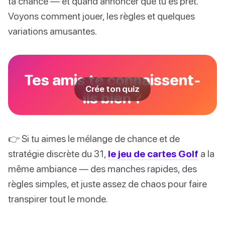
ta chance — et quand annoncer que tu es prêt.
Voyons comment jouer, les règles et quelques
variations amusantes.
Tes amis te connaissent-
Crée ton quiz
ils bien ?
👉 Si tu aimes le mélange de chance et de
stratégie discrète du 31,
le jeu de cartes Golf
a la
même ambiance — des manches rapides, des
règles simples, et juste assez de chaos pour faire
transpirer tout le monde.