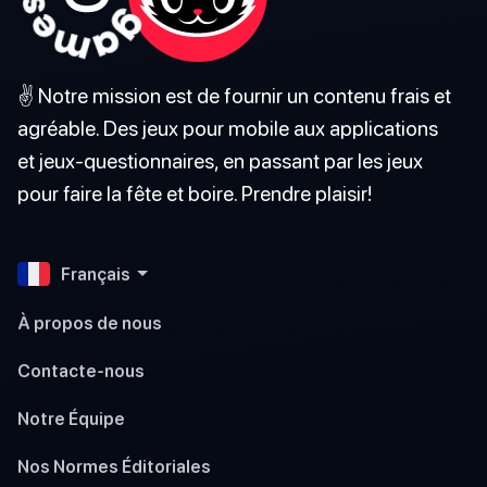
✌️ Notre mission est de fournir un contenu frais et
agréable. Des jeux pour mobile aux applications
et jeux-questionnaires, en passant par les jeux
pour faire la fête et boire. Prendre plaisir!
Français
À propos de nous
Contacte-nous
Notre Équipe
Nos Normes Éditoriales