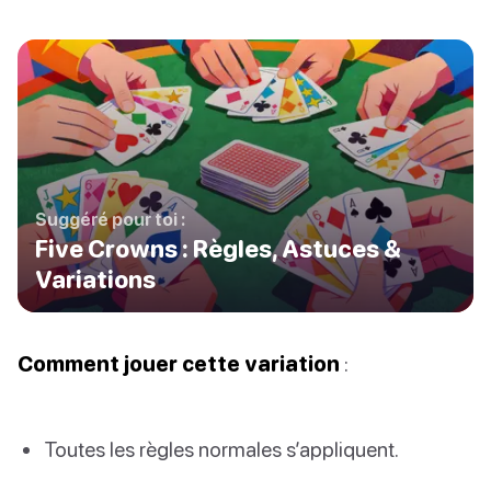
Suggéré pour toi :
Five Crowns : Règles, Astuces &
Variations
Comment jouer cette variation
:
Toutes les règles normales s’appliquent.