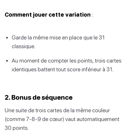
Comment jouer cette variation
:
Garde la même mise en place que le 31
classique.
Au moment de compter les points, trois cartes
identiques battent tout score inférieur à 31.
2. Bonus de séquence
Une suite de trois cartes de la même couleur
(comme 7-8-9 de cœur) vaut automatiquement
30 points.