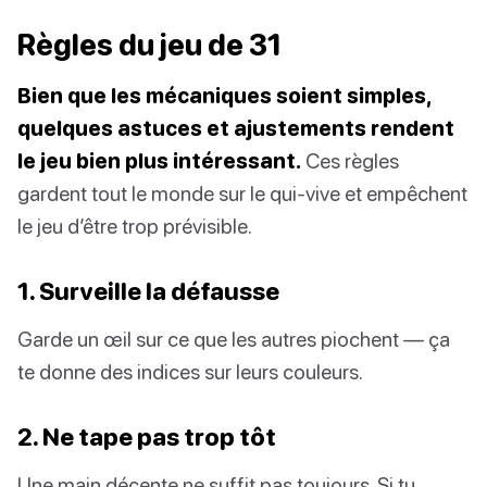
Règles du jeu de 31
Bien que les mécaniques soient simples,
quelques astuces et ajustements rendent
le jeu bien plus intéressant.
Ces règles
gardent tout le monde sur le qui-vive et empêchent
le jeu d’être trop prévisible.
1. Surveille la défausse
Garde un œil sur ce que les autres piochent — ça
te donne des indices sur leurs couleurs.
2. Ne tape pas trop tôt
Une main décente ne suffit pas toujours. Si tu