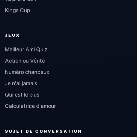
Kings Cup
JEUX
Meilleur Ami Quiz
Action ou Vérité
Numéro chanceux
Je n'ai jamais
Qui est le plus
Calculatrice d'amour
SUJET DE CONVERSATION