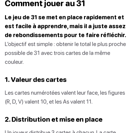
Comment jouer au 31
Le jeu de 31 se met en place rapidement et
est facile à apprendre, mais il a juste assez
de rebondissements pour te faire réfléchir.
L’objectif est simple : obtenir le total le plus proche
possible de 31 avec trois cartes de la même
couleur.
1. Valeur des cartes
Les cartes numérotées valent leur face, les figures
(R, D, V) valent 10, et les As valent 11.
2. Distribution et mise en place
Un joueur distribue 3 cartes à chacun. La carte