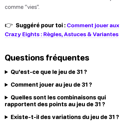
comme “vies”.
👉
Suggéré pour toi :
Comment jouer aux
Crazy Eights : Règles, Astuces & Variantes
Questions fréquentes
Qu'est-ce que le jeu de 31 ?
Comment jouer au jeu de 31 ?
Quelles sont les combinaisons qui
rapportent des points au jeu de 31 ?
Existe-t-il des variations du jeu de 31 ?