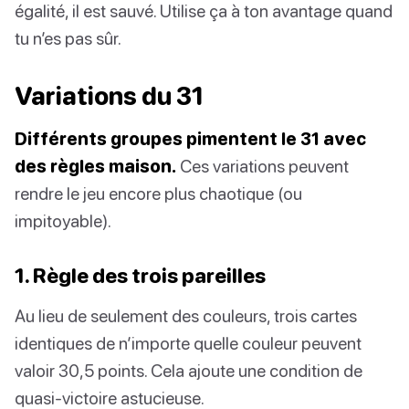
égalité, il est sauvé. Utilise ça à ton avantage quand
tu n’es pas sûr.
Variations du 31
Différents groupes pimentent le 31 avec
des règles maison.
Ces variations peuvent
rendre le jeu encore plus chaotique (ou
impitoyable).
1. Règle des trois pareilles
Au lieu de seulement des couleurs, trois cartes
identiques de n’importe quelle couleur peuvent
valoir 30,5 points. Cela ajoute une condition de
quasi-victoire astucieuse.