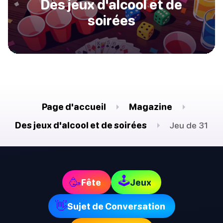
Des jeux d'alcool et de
soirées
Page d'accueil
Magazine
Des jeux d'alcool et de soirées
Jeu de 31
🕹
🥳
Fête
Jeux
👋
Sujet de Conversation