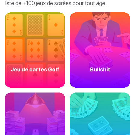
liste de +100 jeux de soirées pour tout âge !
Jeu de cartes Golf
Bullshit