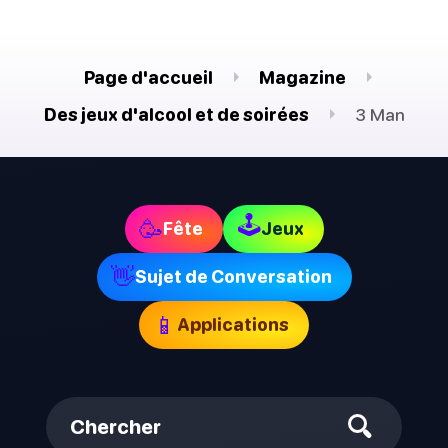
Page d'accueil
Magazine
Des jeux d'alcool et de soirées
3 Man
🕹
🥳
Fête
Jeux
👋
Sujet de Conversation
📱
Applications
Chercher