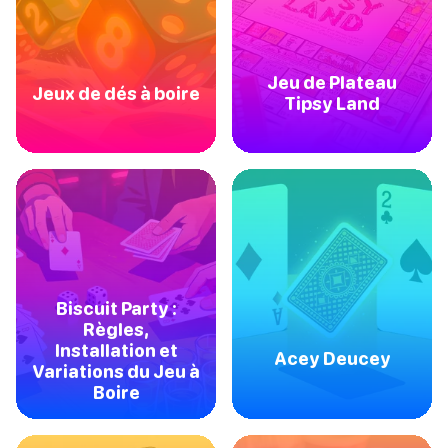
Jeu de Plateau
Jeux de dés à boire
Tipsy Land
Biscuit Party :
Règles,
Installation et
Acey Deucey
Variations du Jeu à
Boire