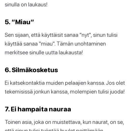
sinulla on laukaus!
5. ”Miau”
Sen sijaan, että käyttäisit sanaa "nyt", sinun tulisi
käyttää sanaa "miau". Tämän unohtaminen
merkitsee sinulle uutta laukausta!
6. Silmäkosketus
Ei katsekontaktia muiden pelaajien kanssa. Jos olet
tekemisissä jonkun kanssa, molempien tulisi juoda!
7. Ei hampaita nauraa
Toinen asia, joka on muistettava, kun naurat, on se,
että sinun tulisi työntää huulet peittämään