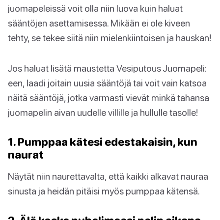
juomapeleissä voit olla niin luova kuin haluat
sääntöjen asettamisessa. Mikään ei ole kiveen
tehty, se tekee siitä niin mielenkiintoisen ja hauskan!
Jos haluat lisätä maustetta Vesiputous Juomapeli:
een, laadi joitain uusia sääntöjä tai voit vain katsoa
näitä sääntöjä, jotka varmasti vievät minkä tahansa
juomapelin aivan uudelle villille ja hullulle tasolle!
1. Pumppaa kätesi edestakaisin, kun
naurat
Näytät niin naurettavalta, että kaikki alkavat nauraa
sinusta ja heidän pitäisi myös pumppaa kätensä.