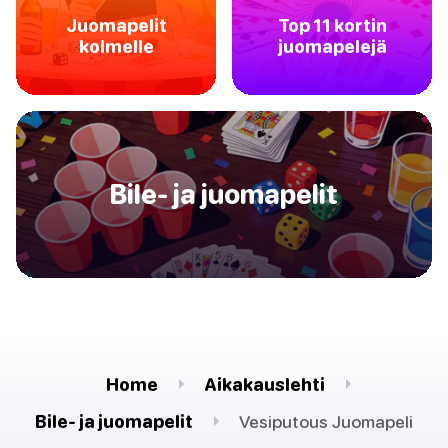
Juomapelit
Top 11 kortin
kolmelle
juomapelejä
Bile- ja juomapelit
Home
Aikakauslehti
Bile- ja juomapelit
Vesiputous Juomapeli