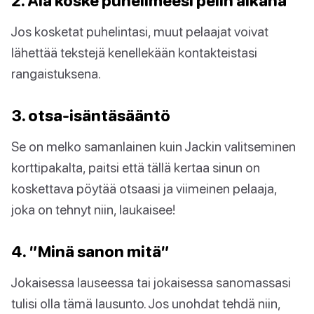
2. Älä koske puhelimeesi pelin aikana
Jos kosketat puhelintasi, muut pelaajat voivat
lähettää tekstejä kenellekään kontakteistasi
rangaistuksena.
3. otsa-isäntäsääntö
Se on melko samanlainen kuin Jackin valitseminen
korttipakalta, paitsi että tällä kertaa sinun on
koskettava pöytää otsaasi ja viimeinen pelaaja,
joka on tehnyt niin, laukaisee!
4. ”Minä sanon mitä”
Jokaisessa lauseessa tai jokaisessa sanomassasi
tulisi olla tämä lausunto. Jos unohdat tehdä niin,