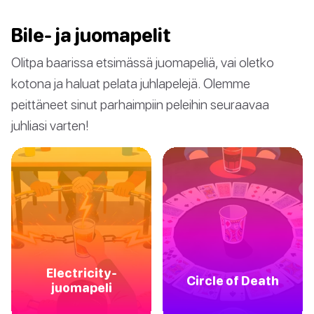
Bile- ja juomapelit
Olitpa baarissa etsimässä juomapeliä, vai oletko
kotona ja haluat pelata juhlapelejä. Olemme
peittäneet sinut parhaimpiin peleihin seuraavaa
juhliasi varten!
Electricity-
Circle of Death
juomapeli