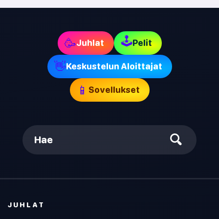
🕹
🥳
Juhlat
Pelit
👋
Keskustelun Aloittajat
📱
Sovellukset
Hae
JUHLAT