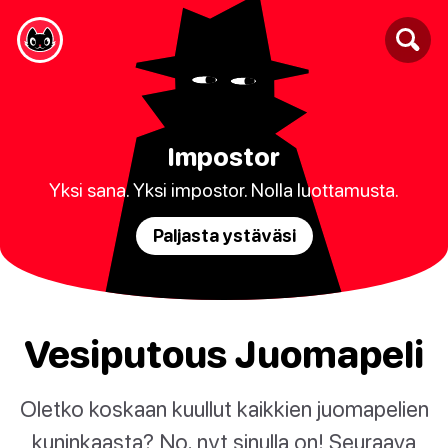
Impostor
Yksi sana. Yksi impostor. Nolla luottamusta.
Paljasta ystäväsi
Vesiputous Juomapeli
Oletko koskaan kuullut kaikkien juomapelien
kuninkaasta? No, nyt sinulla on! Seuraava