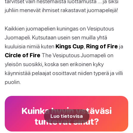
tarvitset vain nestemäistä luottamusta … ja siksi
juhliin menevät ihmiset rakastavat juomapelejä!
Kaikkien juomapelien kuningas on Vesiputous
Juomapeli. Kutsutaan usein sen muilla yhtä
kuuluisia nimiä kuten
Kings Cup
,
Ring of Fire
ja
Circle of Fire
The Vesiputous Juomapeli on
yleisön suosikki, koska sen erikoinen kyky
käynnistää pelaajat osoittavat niiden typerä ja villi
puolin.
Kuinka hyvin ystäväsi
Luo tietovisa
tuntevat sinut?