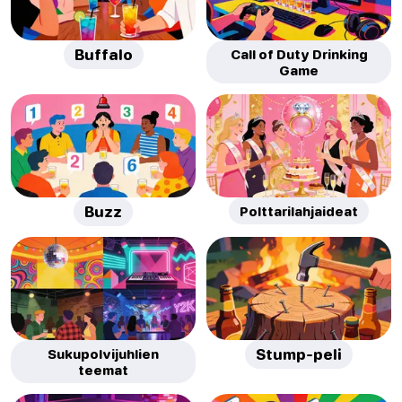
Buffalo
Call of Duty Drinking
Game
Buzz
Polttarilahjaideat
Sukupolvijuhlien
Stump-peli
teemat