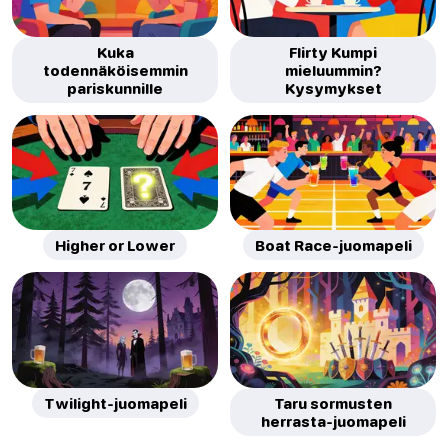
Kuka
Flirty Kumpi
todennäköisemmin
mieluummin?
pariskunnille
Kysymykset
Higher or Lower
Boat Race-juomapeli
Twilight-juomapeli
Taru sormusten
herrasta-juomapeli