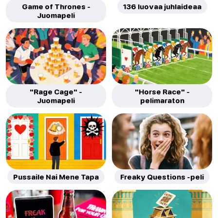
Game of Thrones -
136 luovaa juhlaideaa
Juomapeli
"Rage Cage" -
"Horse Race" -
Juomapeli
pelimaraton
Pussaile Nai Mene Tapa
Freaky Questions -peli