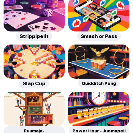
Strippipelit
Smash or Pass
Slap Cup
Quidditch Pong
Puumaja-
Power Hour - Juomapeli