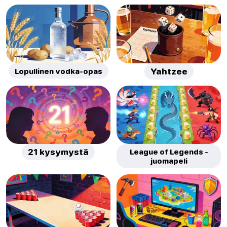
Lopullinen vodka-opas
Yahtzee
21 kysymystä
League of Legends -
juomapeli