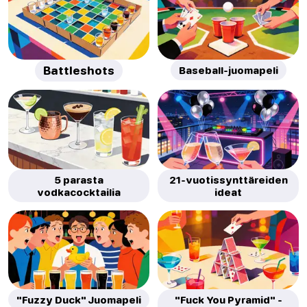
Battleshots
Baseball-juomapeli
5 parasta
21-vuotissynttäreiden
vodkacocktailia
ideat
"Fuzzy Duck" Juomapeli
"Fuck You Pyramid" -