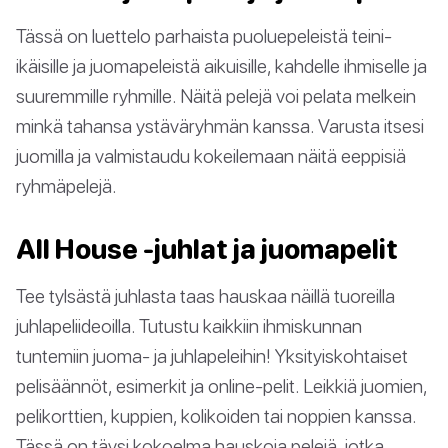
Tässä on luettelo parhaista puoluepeleistä teini-
ikäisille ja juomapeleistä aikuisille, kahdelle ihmiselle ja
suuremmille ryhmille. Näitä pelejä voi pelata melkein
minkä tahansa ystäväryhmän kanssa. Varusta itsesi
juomilla ja valmistaudu kokeilemaan näitä eeppisiä
ryhmäpelejä.
All House -juhlat ja juomapelit
Tee tylsästä juhlasta taas hauskaa näillä tuoreilla
juhlapeliideoilla. Tutustu kaikkiin ihmiskunnan
tuntemiin juoma- ja juhlapeleihin! Yksityiskohtaiset
pelisäännöt, esimerkit ja online-pelit. Leikkiä juomien,
pelikorttien, kuppien, kolikoiden tai noppien kanssa.
Tässä on täysi kokoelma hauskoja pelejä, jotka