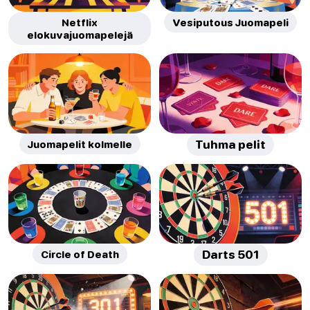
Netflix
Vesiputous Juomapeli
elokuvajuomapelejä
Juomapelit kolmelle
Tuhma pelit
Circle of Death
Darts 501