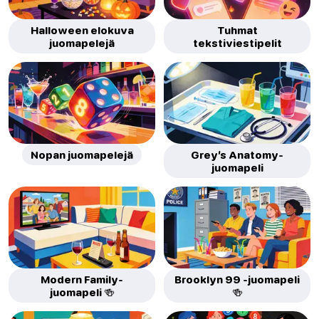
Halloween elokuva
Tuhmat
juomapelejä
tekstiviestipelit
Nopan juomapelejä
Grey’s Anatomy-
juomapeli
Modern Family-
Brooklyn 99 -juomapeli
juomapeli 🍻
🍻