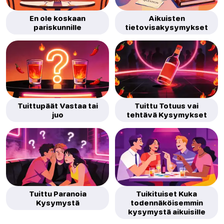
En ole koskaan
Aikuisten
pariskunnille
tietovisakysymykset
Tuittupäät Vastaa tai
Tuittu Totuus vai
juo
tehtävä Kysymykset
Tuittu Paranoia
Tuikituiset Kuka
Kysymystä
todennäköisemmin
kysymystä aikuisille