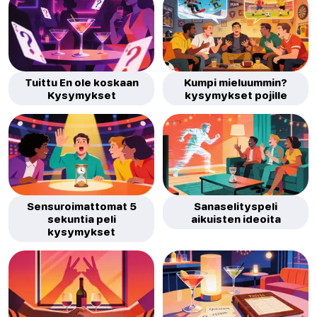
Tuittu En ole koskaan
Kumpi mieluummin?
Kysymykset
kysymykset pojille
Sensuroimattomat 5
Sanaselityspeli
sekuntia peli
aikuisten ideoita
kysymykset