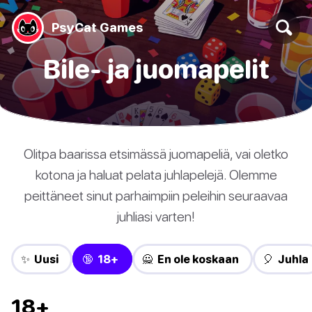
PsyCat Games
Bile- ja juomapelit
Olitpa baarissa etsimässä juomapeliä, vai oletko
kotona ja haluat pelata juhlapelejä. Olemme
peittäneet sinut parhaimpiin peleihin seuraavaa
juhliasi varten!
✨ Uusi
🔞 18+
🙅 En ole koskaan
🎈 Juhla
18+