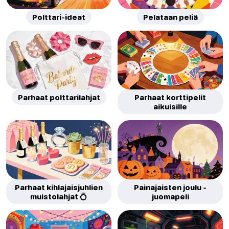
Polttari-ideat
Pelataan peliä
Parhaat polttarilahjat
Parhaat korttipelit
aikuisille
Parhaat kihlajaisjuhlien
Painajaisten joulu -
muistolahjat 💍
juomapeli