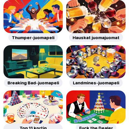
Thumper-juomapeli
Hauskat juomajuomat
Breaking Bad-juomapeli
Landmines-juomapeli
Top 11 kortin
Fuck the Dealer