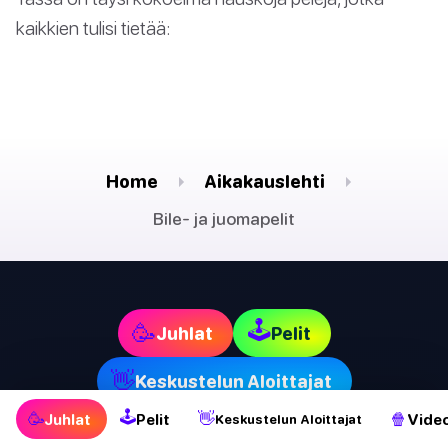
kaikkien tulisi tietää:
Home
Aikakauslehti
Bile- ja juomapelit
🕹
🥳
Juhlat
Pelit
👋
Keskustelun Aloittajat
🕹
🥳
👋
🍿
Juhlat
Pelit
Video
Keskustelun Aloittajat
📱
Sovellukset