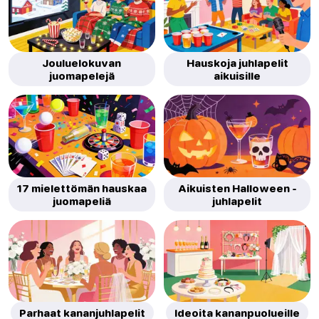
Jouluelokuvan
Hauskoja juhlapelit
juomapelejä
aikuisille
17 mielettömän hauskaa
Aikuisten Halloween -
juomapeliä
juhlapelit
Parhaat kananjuhlapelit
Ideoita kananpuolueille