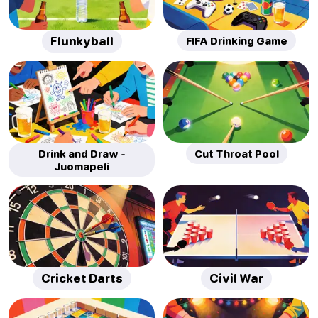
Flunkyball
FIFA Drinking Game
Drink and Draw -
Cut Throat Pool
Juomapeli
Cricket Darts
Civil War