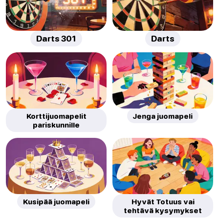
Darts 301
Darts
Korttijuomapelit
Jenga juomapeli
pariskunnille
Kusipää juomapeli
Hyvät Totuus vai
tehtävä kysymykset