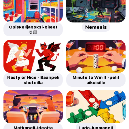
Opiskelijaboksi-bileet
Nemesis
🤘🏻
Nasty or Nice - Baaripeli
Minute to Win It -pelit
shoteilla
aikuisille
Matkapeli-ideoita
Ludo-juomapeli