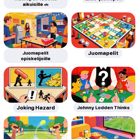
aikuisille 🚗
Juomapelit
Juomapelit
opiskelijoille
Joking Hazard
Johnny Lodden Thinks