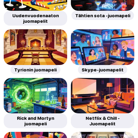
Uudenvuodenaaton
Tähtien sota -juomapeli
juomapelit
Tyrionin juomapeli
Skype-juomapelit
Rick and Mortyn
Netflix & Chill -
juomapeli
Juomapelit