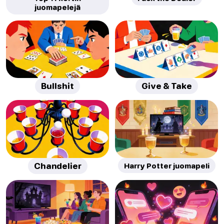
juomapelejä
Bullshit
Give & Take
Chandelier
Harry Potter juomapeli