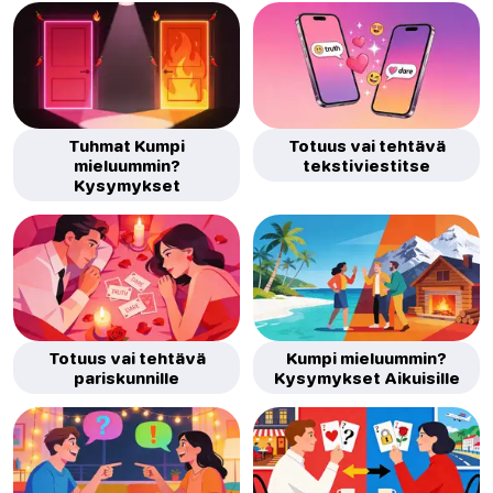
Tuhmat Kumpi
Totuus vai tehtävä
mieluummin?
tekstiviestitse
Kysymykset
Totuus vai tehtävä
Kumpi mieluummin?
pariskunnille
Kysymykset Aikuisille