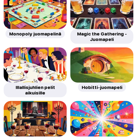
Monopoly juomapelinä
Magic the Gathering -
Juomapeli
Illallisjuhlien pelit
Hobitti-juomapeli
aikuisille