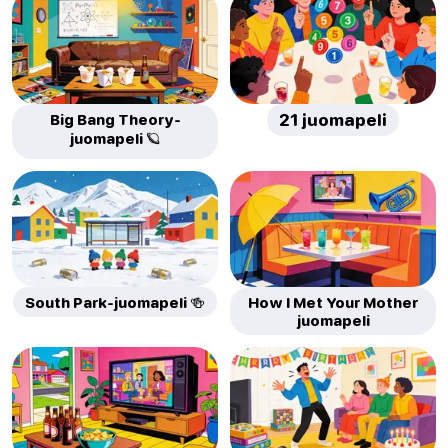
Big Bang Theory-
21 juomapeli
juomapeli 🪐
South Park-juomapeli 🍻
How I Met Your Mother
juomapeli