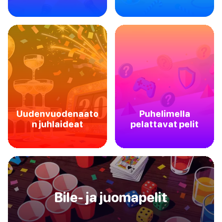
Uudenvuodenaato
Puhelimella
n juhlaideat
pelattavat pelit
Bile- ja juomapelit