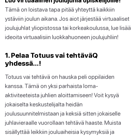
Luo virtuaalinen joulujuhla opiskelijoille!
Tämä on loistava tapa pitää yhteyttä kaikkiin
ystäviin joulun aikana. Jos aiot järjestää virtuaaliset
joulujuhlat yliopistossa tai korkeakoulussa, lue lisää
ideoita virtuaalisiin luokkahuoneen joulujuhliin!
1. Pelaa Totuus vai tehtäväQ
yhdessä…!
Totuus vai tehtävä on hauska peli oppilaiden
kanssa. Tämä on yksi parhaista loma-
aktiviteeteista juhlien aloittamiseen! Voit kysyä
jokaiselta keskustelijalta heidän
joulusuunnitelmistaan ja keksiä sitten jokaiselle
juhlavieraalle vuorollaan tehtävä haaste. Muista
sisällyttää leikkiin jouluaiheisia kysymyksiä ja