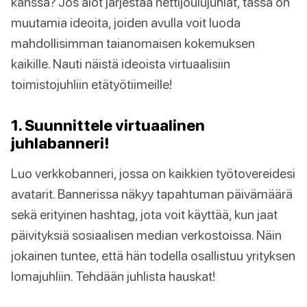
kanssa? Jos aiot järjestää nettijoulujuhlat, tässä on
muutamia ideoita, joiden avulla voit luoda
mahdollisimman taianomaisen kokemuksen
kaikille. Nauti näistä ideoista virtuaalisiin
toimistojuhliin etätyötiimeille!
1. Suunnittele virtuaalinen
juhlabanneri!
Luo verkkobanneri, jossa on kaikkien työtovereidesi
avatarit. Bannerissa näkyy tapahtuman päivämäärä
sekä erityinen hashtag, jota voit käyttää, kun jaat
päivityksiä sosiaalisen median verkostoissa. Näin
jokainen tuntee, että hän todella osallistuu yrityksen
lomajuhliin. Tehdään juhlista hauskat!