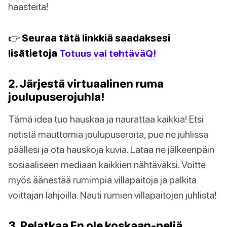
haasteita!
👉 Seuraa tätä linkkiä saadaksesi
lisätietoja
Totuus vai tehtäväQ!
2. Järjestä virtuaalinen ruma
joulupuserojuhla!
Tämä idea tuo hauskaa ja naurattaa kaikkia! Etsi
netistä mauttomia joulupuseroita, pue ne juhlissa
päällesi ja ota hauskoja kuvia. Lataa ne jälkeenpäin
sosiaaliseen mediaan kaikkien nähtäväksi. Voitte
myös äänestää rumimpia villapaitoja ja palkita
voittajan lahjoilla. Nauti rumien villapaitojen juhlista!
3. Pelatkaa En ole koskaan-peliä