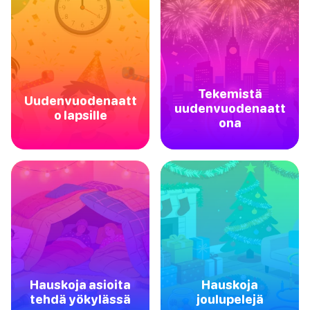
Tekemistä
Uudenvuodenaatt
uudenvuodenaatt
o lapsille
ona
Hauskoja asioita
Hauskoja
tehdä yökylässä
joulupelejä