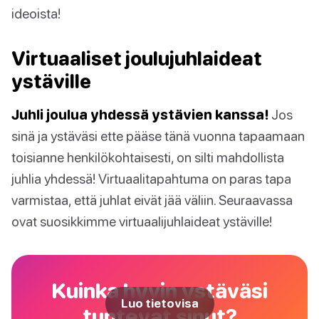
ideoista!
Virtuaaliset joulujuhlaideat
ystäville
Juhli joulua yhdessä ystävien kanssa!
Jos
sinä ja ystäväsi ette pääse tänä vuonna tapaamaan
toisianne henkilökohtaisesti, on silti mahdollista
juhlia yhdessä! Virtuaalitapahtuma on paras tapa
varmistaa, että juhlat eivät jää väliin. Seuraavassa
ovat suosikkimme virtuaalijuhlaideat ystäville!
Kuinka hyvin ystäväsi
Luo tietovisa
tuntevat sinut?