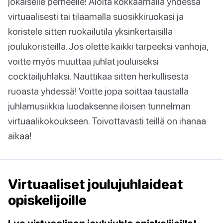
jokaiselle perheelle! Aloita kokkaamalla yhdessä
virtuaalisesti tai tilaamalla suosikkiruokasi ja
koristele sitten ruokailutila yksinkertaisilla
joulukoristeilla. Jos olette kaikki tarpeeksi vanhoja,
voitte myös muuttaa juhlat jouluiseksi
cocktailjuhlaksi. Nauttikaa sitten herkullisesta
ruoasta yhdessä! Voitte jopa soittaa taustalla
juhlamusiikkia luodaksenne iloisen tunnelman
virtuaalikokoukseen. Toivottavasti teillä on ihanaa
aikaa!
Virtuaaliset joulujuhlaideat
opiskelijoille