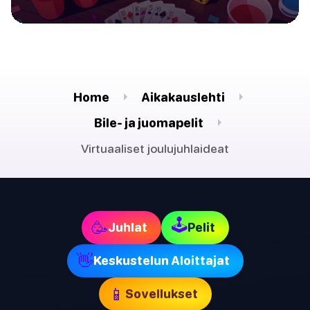
Home
Aikakauslehti
Bile- ja juomapelit
Virtuaaliset joulujuhlaideat
🕹
🥳
Juhlat
Pelit
👋
Keskustelun Aloittajat
📱
Sovellukset