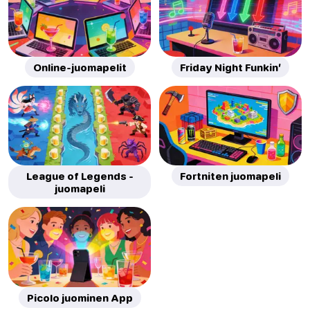
Online-juomapelit
Friday Night Funkin’
League of Legends -
Fortniten juomapeli
juomapeli
Picolo juominen App