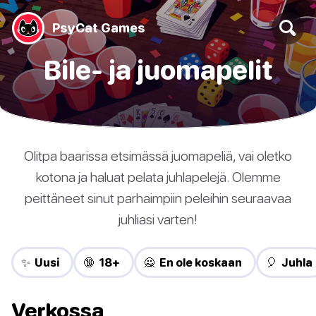
PsyCat Games
Bile- ja juomapelit
Olitpa baarissa etsimässä juomapeliä, vai oletko
kotona ja haluat pelata juhlapelejä. Olemme
peittäneet sinut parhaimpiin peleihin seuraavaa
juhliasi varten!
✨ Uusi
🔞 18+
🙅 En ole koskaan
🎈 Juhla
Verkossa