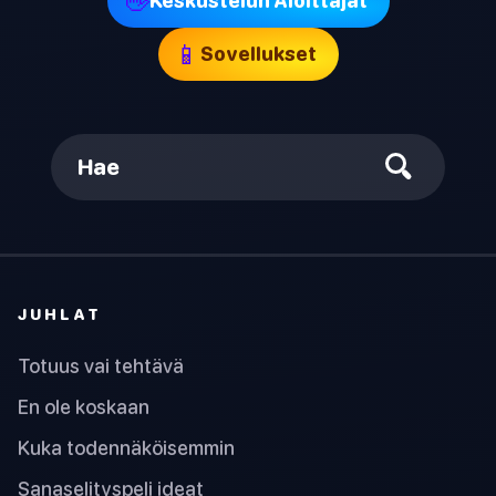
👋
Keskustelun Aloittajat
📱
Sovellukset
Hae
JUHLAT
Totuus vai tehtävä
En ole koskaan
Kuka todennäköisemmin
Sanaselityspeli ideat