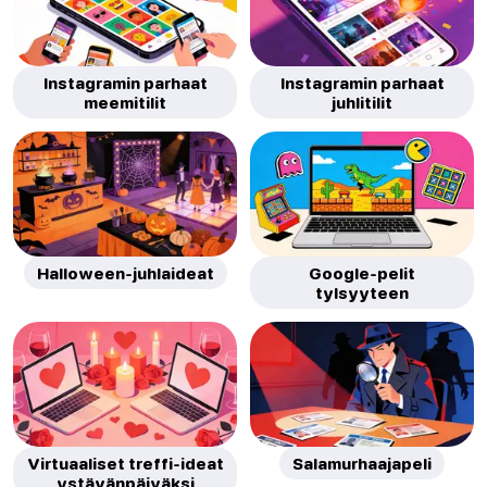
Instagramin parhaat
Instagramin parhaat
meemitilit
juhlitilit
Halloween-juhlaideat
Google-pelit
tylsyyteen
Virtuaaliset treffi-ideat
Salamurhaajapeli
ystävänpäiväksi