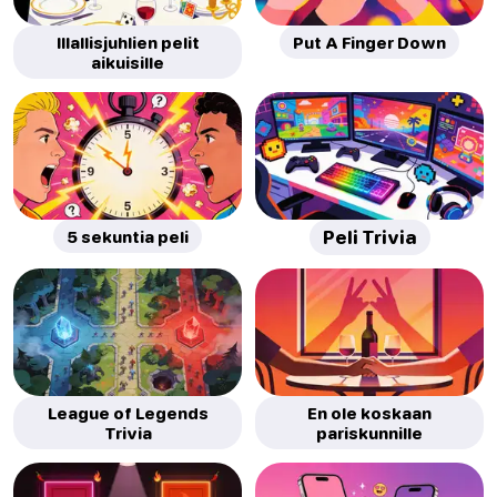
Illallisjuhlien pelit
Put A Finger Down
aikuisille
5 sekuntia peli
Peli Trivia
League of Legends
En ole koskaan
Trivia
pariskunnille