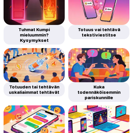
Tuhmat Kumpi
Totuus vai tehtävä
mieluummin?
tekstiviestitse
Kysymykset
Totuuden tai tehtävän
Kuka
uskaliaimmat tehtävät
todennäköisemmin
pariskunnille