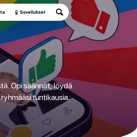
📱
ita
Sovellukset
istä. Opi säännöt, löydä
 ryhmääsi tuntikausia.