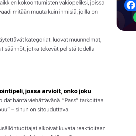
aikkien kokoontumisten vakiopeliksi, joissa
vaadi mitään muuta kuin ihmisiä, joilla on
ytettävät kategoriat, luovat muunnelmat,
at säännöt, jotka tekevät pelistä todella
tipeli, jossa arvioit, onko joku
pidät häntä viehättävänä. “Pass” tarkoittaa
ippuu” – sinun on sitouduttava.
sällöntuottajat alkoivat kuvata reaktioitaan