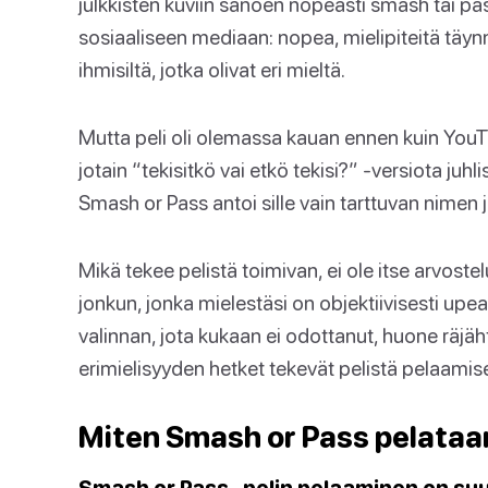
julkkisten kuviin sanoen nopeasti smash tai pas
sosiaaliseen mediaan: nopea, mielipiteitä täy
ihmisiltä, jotka olivat eri mieltä.
Mutta peli oli olemassa kauan ennen kuin YouTu
jotain “tekisitkö vai etkö tekisi?” -versiota juhl
Smash or Pass antoi sille vain tarttuvan nimen 
Mikä tekee pelistä toimivan, ei ole itse arvostel
jonkun, jonka mielestäsi on objektiivisesti upe
valinnan, jota kukaan ei odottanut, huone räjäh
erimielisyyden hetket tekevät pelistä pelaamis
Miten Smash or Pass pelataa
Smash or Pass -pelin pelaaminen on su