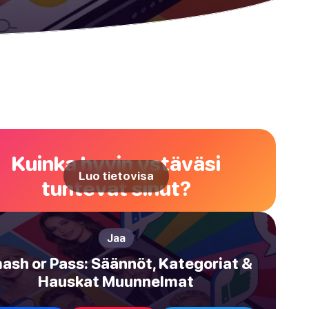
Kuinka hyvin ystäväsi
Luo tietovisa
tuntevat sinut?
Jaa
ash or Pass: Säännöt, Kategoriat &
Hauskat Muunnelmat