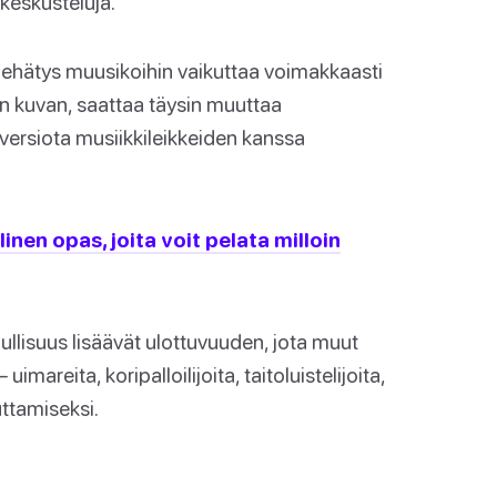
keskusteluja.
 viehätys muusikoihin vaikuttaa voimakkaasti
on kuvan, saattaa täysin muuttaa
versiota musiikkileikkeiden kanssa
linen opas, joita voit pelata milloin
ilullisuus lisäävät ulottuvuuden, jota muut
uimareita, koripalloilijoita, taitoluistelijoita,
ttamiseksi.