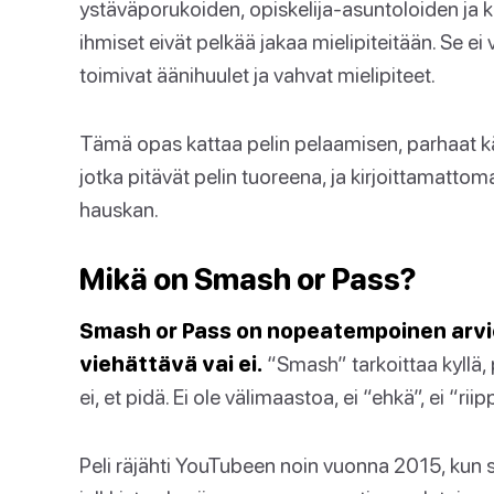
ystäväporukoiden, opiskelija-asuntoloiden ja k
ihmiset eivät pelkää jakaa mielipiteitään. Se ei 
toimivat äänihuulet ja vahvat mielipiteet.
Tämä opas kattaa pelin pelaamisen, parhaat kä
jotka pitävät pelin tuoreena, ja kirjoittamattom
hauskan.
Mikä on Smash or Pass?
Smash or Pass on nopeatempoinen arvioin
viehättävä vai ei.
“Smash” tarkoittaa kyllä, 
ei, et pidä. Ei ole välimaastoa, ei “ehkä”, ei “ri
Peli räjähti YouTubeen noin vuonna 2015, kun si