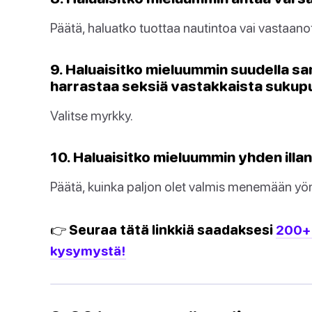
Päätä, haluatko tuottaa nautintoa vai vastaanot
9. Haluaisitko mieluummin suudella s
harrastaa seksiä vastakkaista sukup
Valitse myrkky.
10. Haluaisitko mieluummin yhden illa
Päätä, kuinka paljon olet valmis menemään yön y
👉 Seuraa tätä linkkiä saadaksesi
200+ 
kysymystä!