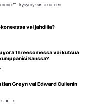
uummin?” -kysymyksistä uuteen
okoneessa vai jahdilla?
s pyörä threesomessa vai kutsua
 kumppanisi kanssa?
n!
stian Greyn vai Edward Cullenin
sinulle.