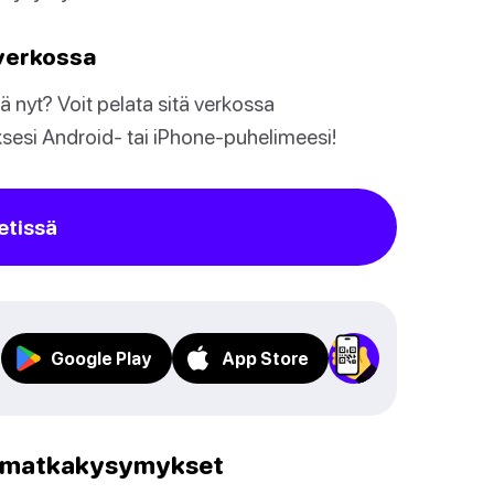
 verkossa
 nyt? Voit pelata sitä verkossa
sesi Android- tai iPhone-puhelimeesi!
etissä
Google Play
App Store
 -matkakysymykset