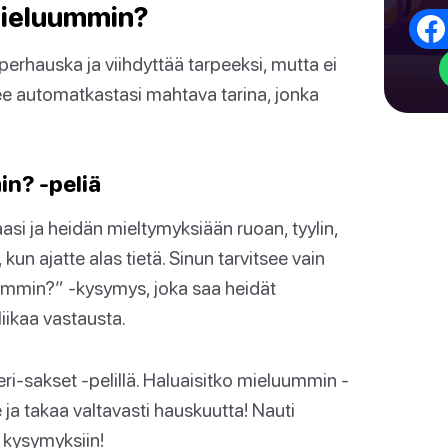
 mieluummin?
rhauska ja viihdyttää tarpeeksi, mutta ei
a tee automatkastasi mahtava tarina, jonka
in? -peliä
si ja heidän mieltymyksiään ruoan, tyylin,
kun ajatte alas tietä. Sinun tarvitsee vain
luummin?” -kysymys, joka saa heidät
liikaa vastausta.
ri-sakset -pelillä. Haluaisitko mieluummin -
e ja takaa valtavasti hauskuutta! Nauti
 kysymyksiin!