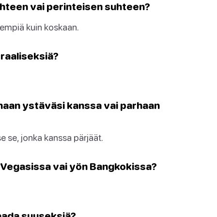
hteen vai perinteisen suhteen?
sempiä kuin koskaan.
oraaliseksiä?
haan ystäväsi kanssa vai parhaan
e se, jonka kanssa pärjäät.
n Vegasissa vai yön Bangkokissa?
saada suuseksiä?