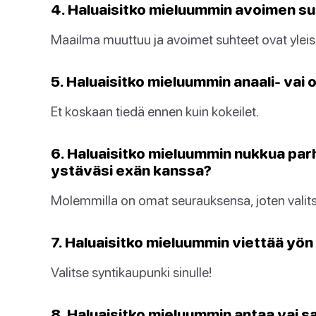
4. Haluaisitko mieluummin avoimen su
Maailma muuttuu ja avoimet suhteet ovat ylei
5. Haluaisitko mieluummin anaali- vai 
Et koskaan tiedä ennen kuin kokeilet.
6. Haluaisitko mieluummin nukkua par
ystäväsi exän kanssa?
Molemmilla on omat seurauksensa, joten valits
7. Haluaisitko mieluummin viettää yö
Valitse syntikaupunki sinulle!
8. Haluaisitko mieluummin antaa vai 