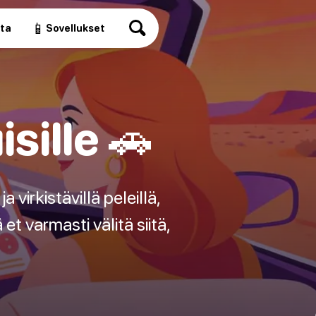
📱
ita
Sovellukset
sille 🚗
virkistävillä peleillä,
et varmasti välitä siitä,