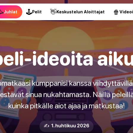
🥳
🕹
👋
🍿
Juhlat
Pelit
Keskustelun Aloittajat
Video
li-ideoita aikui
matkaasi kumppanisi kanssa viihdyttävillä ja 
a estävät sinua nukahtamasta. Näillä peleillä 
kuinka pitkälle aiot ajaa ja matkustaa!
✍️ 1. huhtikuu 2026