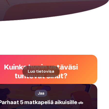
Kuinka hyvin ystäväsi
Luo tietovisa
tuntevat sinut?
Jaa
Parhaat 5 matkapeliä aikuisille 🚗