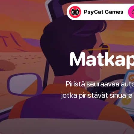
PsyCat Games
Matkape
Piristä seuraavaa auto
jotka piristävät sinua j