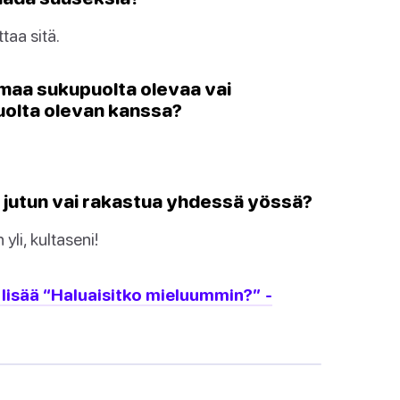
taa sitä.
amaa sukupuolta olevaa vai
uolta olevan kanssa?
n jutun vai rakastua yhdessä yössä?
li, kultaseni!
lisää “Haluaisitko mieluummin?” -