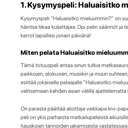
1. Kysymyspeli: Haluaisitko
Kysymyspeli “Haluaisitko mieluummin?” on supe
häiritse liikaa kuljettajaa. Opi pelin säännöt j
kerrot lapsillesi jonain päivänä!
Miten pelata Haluaisitko mieluumm
Tämä totuuspeli antaa sinun tutkia matkaseuraa
paikkojen, elokuvien, musiikin ja muun suhteen, 
esittää jokaiselle pelaajalle “Haluaisitko mie
valitsemaan kahden asian välillä ajattelematta 
On parasta päättää aloittaja vaikkapa kivi-pape
peli on yksi parhaista matkailupeleistä aikuisill
hauskojen tarinoiden jakamisesta vastatessasi