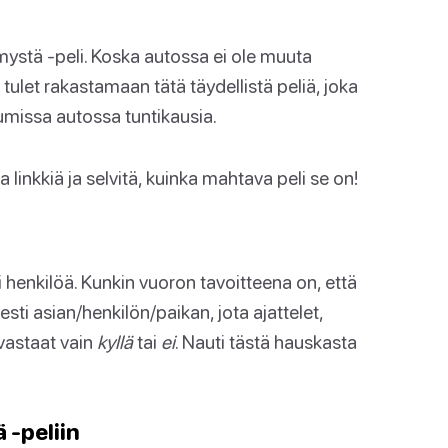
ystä -peli. Koska autossa ei ole muuta
tulet rakastamaan tätä täydellistä peliä, joka
 jumissa autossa tuntikausia.
a linkkiä ja selvitä, kuinka mahtava peli se on!
i henkilöä. Kunkin vuoron tavoitteena on, että
sti asian/henkilön/paikan, jota ajattelet,
 vastaat vain
kyllä
tai
ei
. Nauti tästä hauskasta
-peliin