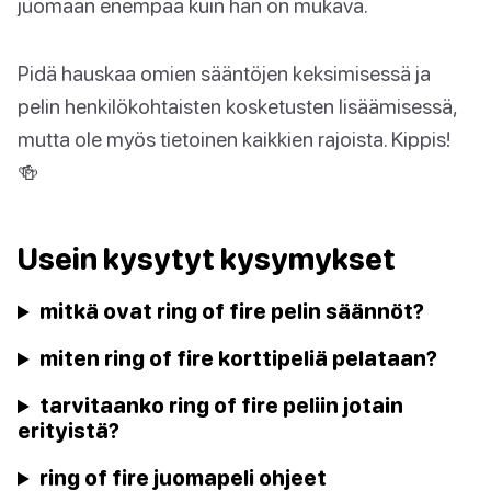
juomaan enempää kuin hän on mukava.
Pidä hauskaa omien sääntöjen keksimisessä ja
pelin henkilökohtaisten kosketusten lisäämisessä,
mutta ole myös tietoinen kaikkien rajoista. Kippis!
🍻
Usein kysytyt kysymykset
mitkä ovat ring of fire pelin säännöt?
miten ring of fire korttipeliä pelataan?
tarvitaanko ring of fire peliin jotain
erityistä?
ring of fire juomapeli ohjeet