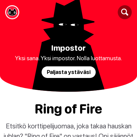
Impostor
Yksi sana. Yksi impostor. Nolla luottamusta.
Paljasta ystäväsi
Ring of Fire
Etsitkö korttipelijuomaa, joka takaa hauskan
juhlan? "Ring of Fire" on vastaus! Opi säännöt