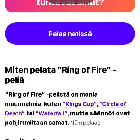
tuntevat sinut?
Pelaa netissä
Miten pelata “Ring of Fire” -
peliä
“Ring of Fire” -pelistä on monia
muunnelmia, kuten
“Kings Cup”
,
“Circle of
Death”
tai
“Waterfall”
, mutta säännöt ovat
pohjimmiltaan samat.
Näin pelaat: