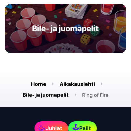
Bile- ja juomapelit
Home
Aikakauslehti
Bile- ja juomapelit
Ring of Fire
🕹
🥳
Juhlat
Pelit