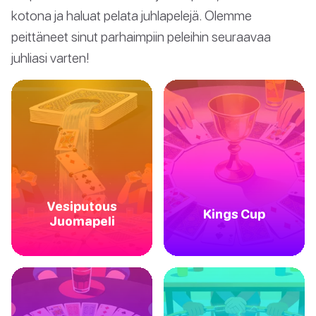
kotona ja haluat pelata juhlapelejä. Olemme
peittäneet sinut parhaimpiin peleihin seuraavaa
juhliasi varten!
Vesiputous
Kings Cup
Juomapeli