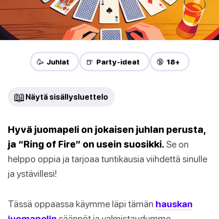
🥳 Juhlat
🍺 Party-ideat
🔞 18+
📖
Näytä sisällysluettelo
Hyvä juomapeli on jokaisen juhlan perusta,
ja “Ring of Fire” on usein suosikki.
Se on
helppo oppia ja tarjoaa tuntikausia viihdettä sinulle
ja ystävillesi!
Tässä oppaassa käymme läpi tämän
hauskan
juomapelin
säännöt ja valmistaudumme