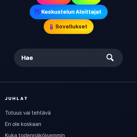
👋
Keskustelun Aloittajat
📱
Sovellukset
Hae
JUHLAT
Totuus vai tehtävä
En ole koskaan
Kuka todennäköisemmin