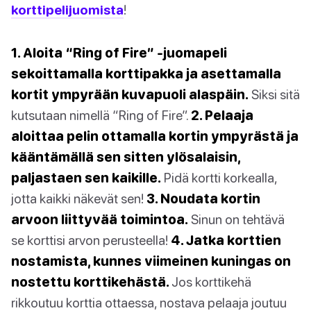
korttipelijuomista
!
1. Aloita “Ring of Fire” -juomapeli
sekoittamalla korttipakka ja asettamalla
kortit ympyrään kuvapuoli alaspäin.
Siksi sitä
kutsutaan nimellä “Ring of Fire”.
2. Pelaaja
aloittaa pelin ottamalla kortin ympyrästä ja
kääntämällä sen sitten ylösalaisin,
paljastaen sen kaikille.
Pidä kortti korkealla,
jotta kaikki näkevät sen!
3. Noudata kortin
arvoon liittyvää toimintoa.
Sinun on tehtävä
se korttisi arvon perusteella!
4. Jatka korttien
nostamista, kunnes viimeinen kuningas on
nostettu korttikehästä.
Jos korttikehä
rikkoutuu korttia ottaessa, nostava pelaaja joutuu