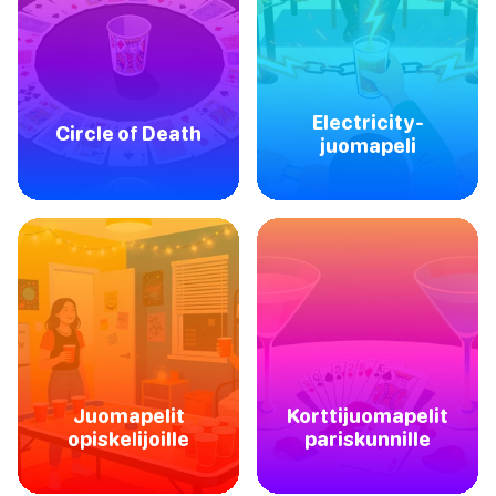
Electricity-
Circle of Death
juomapeli
Juomapelit
Korttijuomapelit
opiskelijoille
pariskunnille