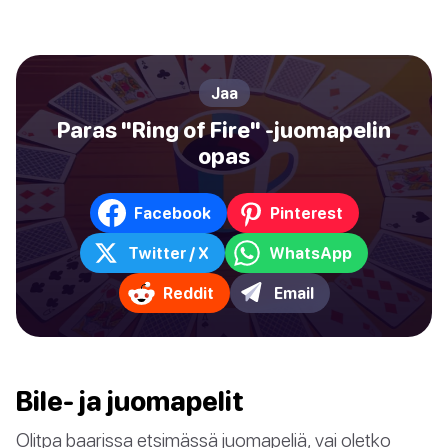
Jaa
Paras "Ring of Fire" -juomapelin
opas
Facebook
Pinterest
Twitter / X
WhatsApp
Reddit
Email
Bile- ja juomapelit
Olitpa baarissa etsimässä juomapeliä, vai oletko