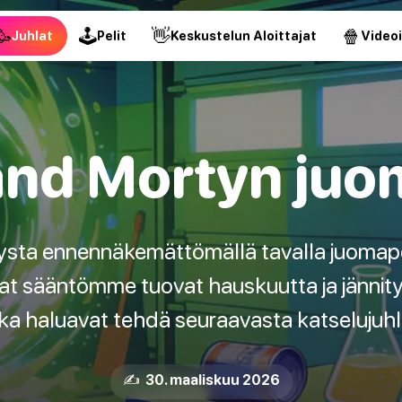
🥳
🕹
👋
🍿
Juhlat
Pelit
Keskustelun Aloittajat
Video
and Mortyn juo
tysta ennennäkemättömällä tavalla juomap
at sääntömme tuovat hauskuutta ja jännitys
jotka haluavat tehdä seuraavasta katseluj
✍️ 30. maaliskuu 2026