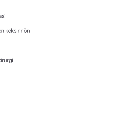
as”
sen keksinnön
irurgi