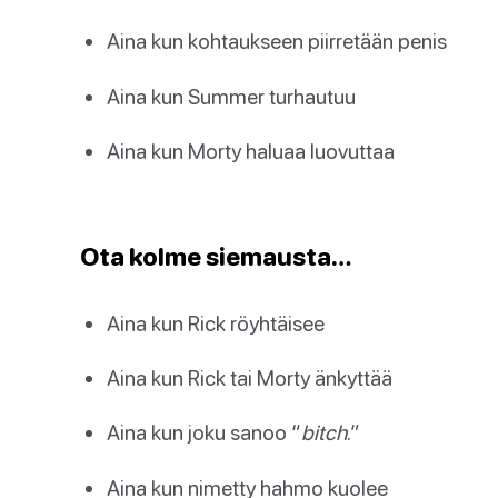
Aina kun kohtaukseen piirretään penis
Aina kun Summer turhautuu
Aina kun Morty haluaa luovuttaa
Ota kolme siemausta…
Aina kun Rick röyhtäisee
Aina kun Rick tai Morty änkyttää
Aina kun joku sanoo “
bitch
.”
Aina kun nimetty hahmo kuolee