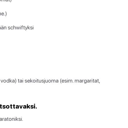
ne.)
ään schwiftyksi
ni, vodka) tai sekoitusjuoma (esim. margaritat,
atsottavaksi.
aratoniksi.