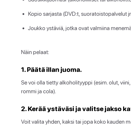
Kopio sarjasta (DVD:t, suoratoistopalvelut j
Joukko ystäviä, jotka ovat valmiina menem
Näin pelaat:
1. Päätä illan juoma.
Se voi olla tietty alkoholityyppi (esim. olut, vii
rommi ja cola).
2. Kerää ystäväsi ja valitse jakso k
Voit valita yhden, kaksi tai jopa koko kauden m