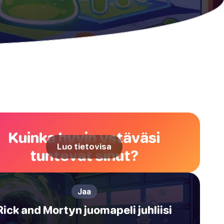
Kuinka hyvin ystäväsi
Luo tietovisa
tuntevat sinut?
Jaa
Rick and Mortyn juomapeli juhliisi