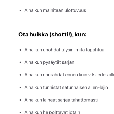
Aina kun mainitaan ulottuvuus
Ota huikka (shotti!), kun:
Aina kun unohdat täysin, mitä tapahtuu
Aina kun pysäytät sarjan
Aina kun naurahdat ennen kuin vitsi edes al
Aina kun tunnistat satunnaisen alien-lajin
Aina kun lainaat sarjaa tahattomasti
Aina kun he polttavat jotain