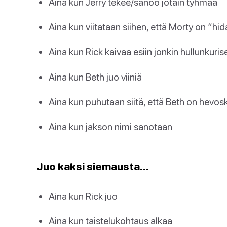
Aina kun Jerry tekee/sanoo jotain tyhmää
Aina kun viitataan siihen, että Morty on “hid
Aina kun Rick kaivaa esiin jonkin hullunkuri
Aina kun Beth juo viiniä
Aina kun puhutaan siitä, että Beth on hevosk
Aina kun jakson nimi sanotaan
Juo kaksi siemausta…
Aina kun Rick juo
Aina kun taistelukohtaus alkaa