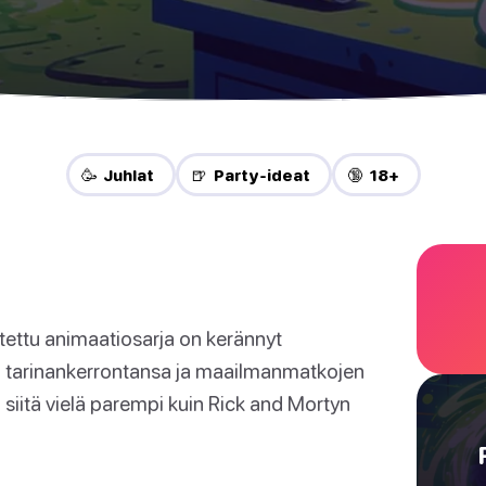
🥳 Juhlat
🍺 Party-ideat
🔞 18+
ettu animaatiosarja on kerännyt
n tarinankerrontansa ja maailmanmatkojen
 siitä vielä parempi kuin Rick and Mortyn