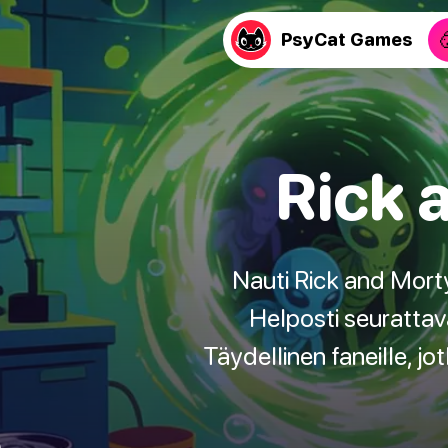
PsyCat Games
Rick 
Nauti Rick and Mor
Helposti seurattav
Täydellinen faneille, 