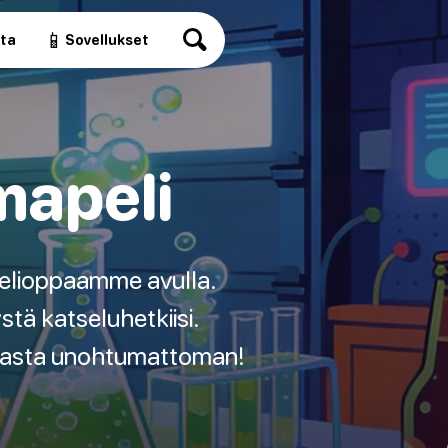
📱
ita
Sovellukset
mapeli
elioppaamme avulla.
tä katseluhetkiisi.
uhlasta unohtumattoman!