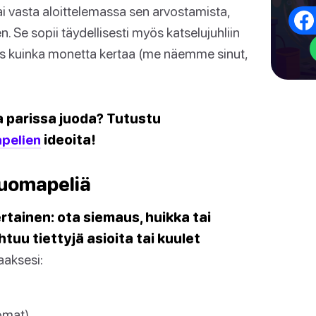
vai vasta aloittelemassa sen arvostamista,
 Se sopii täydellisesti myös katselujuhliin
 ties kuinka monetta kertaa (me näemme sinut,
ka parissa juoda? Tutustu
pelien
ideoita!
juomapeliä
tainen: ota siemaus, huikka tai
tuu tiettyjä asioita tai kuulet
aaksesi:
tomat)