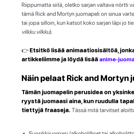
Riippumatta siitä, oletko sarjan valtava nörtti 
tämä Rick and Mortyn juomapeli on sinua varten.
tai jopa silloin, kun katsot koko sarjan läpi jo
vilkku vilkku
).
👉 Etsitkö lisää animaatiosisältöä, jon
artikkeliimme ja löydä lisää
anime-juoma
Näin pelaat Rick and Mortyn 
Tämän juomapelin perusidea on yksinker
ryystä juomaasi aina, kun ruudulla tapah
tiettyjä fraaseja.
Tässä mitä tarvitset aloitt
Suosikkijuomasi (alkoholilliset tai alkoholit