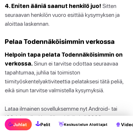
4. Eniten ääniä saanut henkilö juo!
Sitten
seuraavan henkilön vuoro esittää kysymyksen ja
aloittaa laskennan.
Pelaa Todennäköisimmin verkossa
Helpoin tapa pelata Todennäköisimmin on
verkossa.
Sinun ei tarvitse odottaa seuraavaa
tapahtumaa, juhlia tai toimiston
tiimityöskentelyaktiviteettia pelataksesi tätä peliä,
eikä sinun tarvitse valmistella kysymyksiä.
Lataa ilmainen sovelluksemme nyt Android- tai
iOS-laitteellesi ja pääset käsiksi yli 2000
🕹
🥳
👋
🍿
Juhlat
Pelit
Video
Keskustelun Aloittajat
kysymykseen välittömästi. Tai voit käyttää