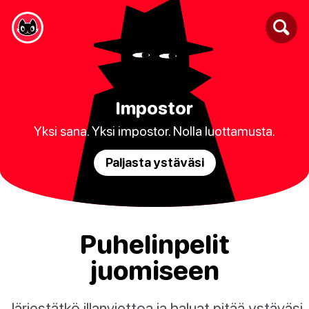
Impostor
Yksi sana. Yksi impostor. Nolla luottamusta.
Paljasta ystäväsi
Puhelinpelit
juomiseen
Järjestätkö illanviettoa ja haluat pitää ystäväsi