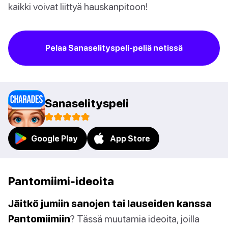
kaikki voivat liittyä hauskanpitoon!
Pelaa Sanaselityspeli-peliä netissä
Sanaselityspeli
Google Play
App Store
Pantomiimi-ideoita
Jäitkö jumiin sanojen tai lauseiden kanssa
Pantomiimiin
? Tässä muutamia ideoita, joilla