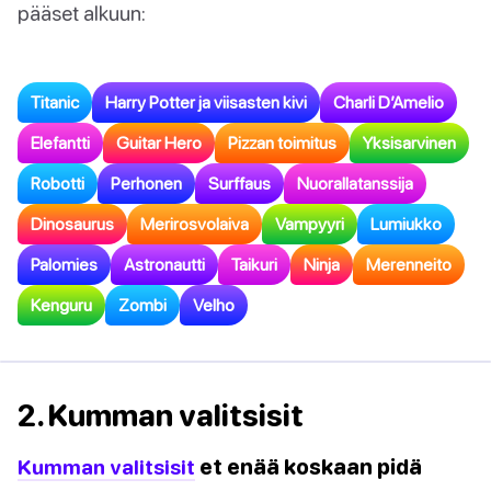
pääset alkuun:
Titanic
Harry Potter ja viisasten kivi
Charli D’Amelio
Elefantti
Guitar Hero
Pizzan toimitus
Yksisarvinen
Robotti
Perhonen
Surffaus
Nuorallatanssija
Dinosaurus
Merirosvolaiva
Vampyyri
Lumiukko
Palomies
Astronautti
Taikuri
Ninja
Merenneito
Kenguru
Zombi
Velho
2. Kumman valitsisit
Kumman valitsisit
et enää koskaan pidä