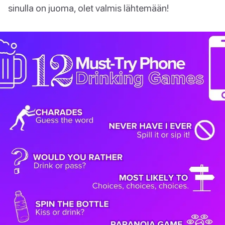
sinulla on juoma, olet valmis lähtemään!