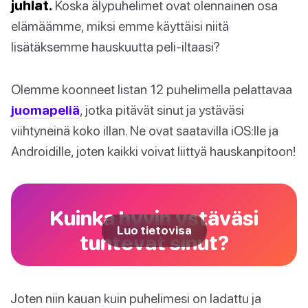
juhlat.
Koska älypuhelimet ovat olennainen osa
elämäämme, miksi emme käyttäisi niitä
lisätäksemme hauskuutta peli-iltaasi?
Olemme koonneet listan 12 puhelimella pelattavaa
juomapeliä
, jotka pitävät sinut ja ystäväsi
viihtyneinä koko illan. Ne ovat saatavilla iOS:lle ja
Androidille, joten kaikki voivat liittyä hauskanpitoon!
Kuinka hyvin ystäväsi
Luo tietovisa
tuntevat sinut?
Joten niin kauan kuin puhelimesi on ladattu ja