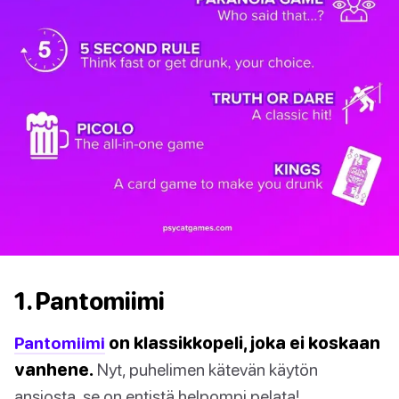
1. Pantomiimi
Pantomiimi
on klassikkopeli, joka ei koskaan
vanhene.
Nyt, puhelimen kätevän käytön
ansiosta, se on entistä helpompi pelata!