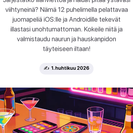
viihtyneinä? Nämä 12 puhelimella pelattavaa
juomapeliä iOS:lle ja Androidille tekevät
illastasi unohtumattoman. Kokeile niitä ja
valmistaudu naurun ja hauskanpidon
täyteiseen iltaan!
✍️ 1. huhtikuu 2026