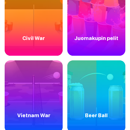
Civil War
Juomakupin pelit
Vietnam War
Beer Ball