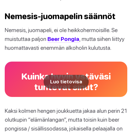
Nemesis-juomapelin säännöt
Nemesis, juomapeli, ei ole heikkohermoisille. Se
muistuttaa paljon
Beer Pongia
, mutta siihen liittyy
huomattavasti enemmän alkoholin kulutusta.
Kuinka hyvin ystäväsi
Luo tietovisa
tuntevat sinut?
Kaksi kolmen hengen joukkuetta jakaa alun perin 21
olutkupin “elämänlangan”, mutta toisin kuin beer
pongissa / sisällissodassa, jokaisella pelaajalla on