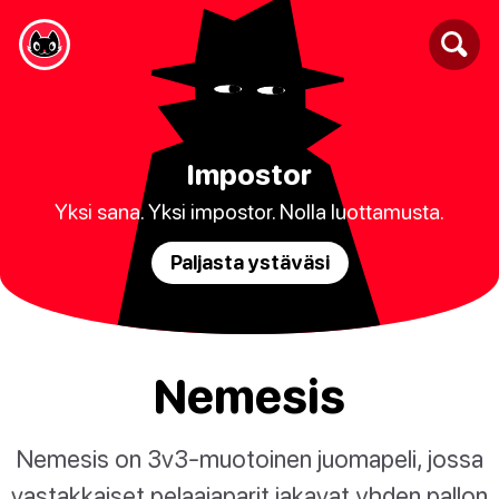
Impostor
Yksi sana. Yksi impostor. Nolla luottamusta.
Paljasta ystäväsi
Nemesis
Nemesis on 3v3-muotoinen juomapeli, jossa
vastakkaiset pelaajaparit jakavat yhden pallon