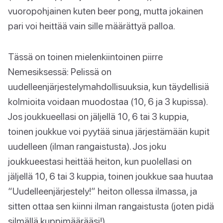
vuoropohjainen kuten beer pong, mutta jokainen
pari voi heittää vain sille määrättyä palloa.
Tässä on toinen mielenkiintoinen piirre
Nemesiksessä: Pelissä on
uudelleenjärjestelymahdollisuuksia, kun täydellisiä
kolmioita voidaan muodostaa (10, 6 ja 3 kupissa).
Jos joukkueellasi on jäljellä 10, 6 tai 3 kuppia,
toinen joukkue voi pyytää sinua järjestämään kupit
uudelleen (ilman rangaistusta). Jos joku
joukkueestasi heittää heiton, kun puolellasi on
jäljellä 10, 6 tai 3 kuppia, toinen joukkue saa huutaa
“Uudelleenjärjestely!” heiton ollessa ilmassa, ja
sitten ottaa sen kiinni ilman rangaistusta (joten pidä
silmällä kuppimäärääsi!).