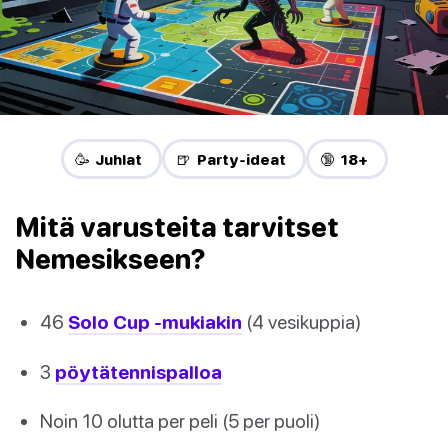
🥳 Juhlat
🍺 Party-ideat
🔞 18+
Mitä varusteita tarvitset
Nemesikseen?
46
Solo Cup -mukiakin
(4 vesikuppia)
3
pöytätennispalloa
Noin 10 olutta per peli (5 per puoli)