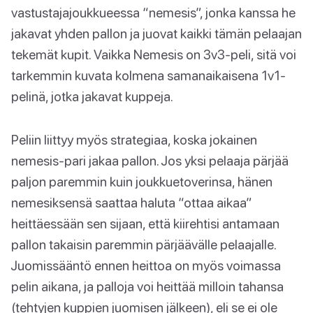
vastustajajoukkueessa “nemesis”, jonka kanssa he
jakavat yhden pallon ja juovat kaikki tämän pelaajan
tekemät kupit. Vaikka Nemesis on 3v3-peli, sitä voi
tarkemmin kuvata kolmena samanaikaisena 1v1-
pelinä, jotka jakavat kuppeja.
Peliin liittyy myös strategiaa, koska jokainen
nemesis-pari jakaa pallon. Jos yksi pelaaja pärjää
paljon paremmin kuin joukkuetoverinsa, hänen
nemesiksensä saattaa haluta “ottaa aikaa”
heittäessään sen sijaan, että kiirehtisi antamaan
pallon takaisin paremmin pärjäävälle pelaajalle.
Juomissääntö ennen heittoa on myös voimassa
pelin aikana, ja palloja voi heittää milloin tahansa
(tehtyjen kuppien juomisen jälkeen), eli se ei ole