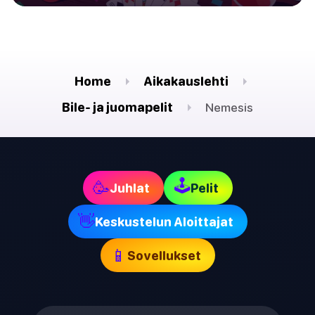
Home
Aikakauslehti
Bile- ja juomapelit
Nemesis
🕹
🥳
Juhlat
Pelit
👋
Keskustelun Aloittajat
📱
Sovellukset