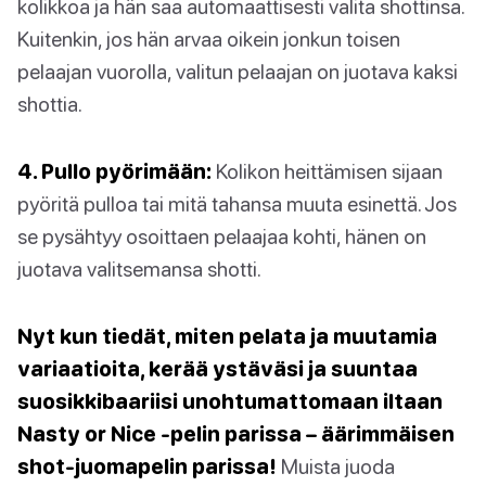
kolikkoa ja hän saa automaattisesti valita shottinsa.
Kuitenkin, jos hän arvaa oikein jonkun toisen
pelaajan vuorolla, valitun pelaajan on juotava kaksi
shottia.
4. Pullo pyörimään:
Kolikon heittämisen sijaan
pyöritä pulloa tai mitä tahansa muuta esinettä. Jos
se pysähtyy osoittaen pelaajaa kohti, hänen on
juotava valitsemansa shotti.
Nyt kun tiedät, miten pelata ja muutamia
variaatioita, kerää ystäväsi ja suuntaa
suosikkibaariisi unohtumattomaan iltaan
Nasty or Nice -pelin parissa – äärimmäisen
shot-juomapelin parissa!
Muista juoda