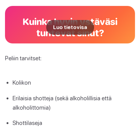
Kuinka hyvin ystäväsi
Luo tietovisa
tuntevat sinut?
Peliin tarvitset:
Kolikon
Erilaisia shotteja (sekä alkoholillisia että
alkoholittomia)
Shottilaseja