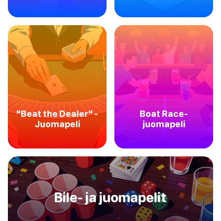
"Beat the Dealer" -
Boat Race-
Juomapeli
juomapeli
Bile- ja juomapelit