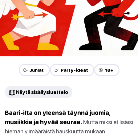
🥳 Juhlat
🍺 Party-ideat
🔞 18+
📖
Näytä sisällysluettelo
Baari-ilta on yleensä täynnä juomia,
musiikkia ja hyvää seuraa.
Mutta miksi et lisäisi
hieman ylimääräistä hauskuutta mukaan