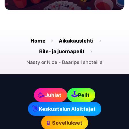
Home
Aikakauslehti
Bile- ja juomapelit
Nasty or Nice - Baaripeli shoteilla
🕹
🥳
Juhlat
Pelit
👋
Keskustelun Aloittajat
📱
Sovellukset