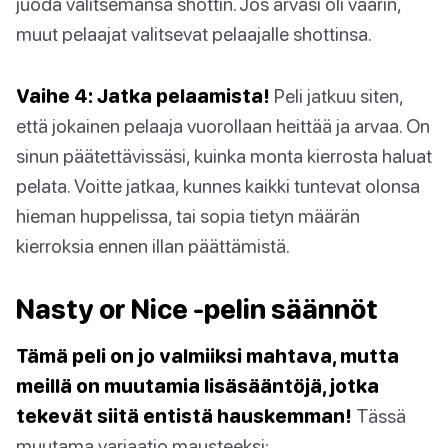
juoda valitsemansa shottin. Jos arvasi oli väärin,
muut pelaajat valitsevat pelaajalle shottinsa.
Vaihe 4: Jatka pelaamista!
Peli jatkuu siten,
että jokainen pelaaja vuorollaan heittää ja arvaa. On
sinun päätettävissäsi, kuinka monta kierrosta haluat
pelata. Voitte jatkaa, kunnes kaikki tuntevat olonsa
hieman huppelissa, tai sopia tietyn määrän
kierroksia ennen illan päättämistä.
Nasty or Nice -pelin säännöt
Tämä peli on jo valmiiksi mahtava, mutta
meillä on muutamia lisäsääntöjä, jotka
tekevät siitä entistä hauskemman!
Tässä
muutama variaatio mausteeksi: