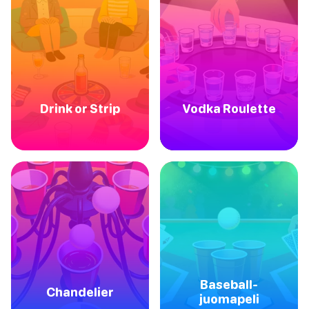
Drink or Strip
Vodka Roulette
Baseball-
Chandelier
juomapeli