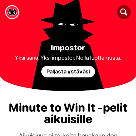
Impostor
Yksi sana. Yksi impostor. Nolla luottamusta.
Paljasta ystäväsi
Minute to Win It -pelit
aikuisille
Aikuisiuus ei tarkoita hauskanpidon