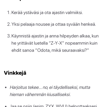
Kerää ystäväsi ja ota ajastin valmiiksi.
Yksi pelaaja nousee ja ottaa syvään henkeä.
Käynnistä ajastin ja anna hilpeyden alkaa, kun
he yrittävät luetella “Z-Y-X” nopeammin kuin
ehdit sanoa “Odota, mikä seuraavaksi?”
Vinkkejä
Harjoitus tekee… no, ei täydelliseksi, mutta
hieman vähemmän kiusalliseksi.
Jaa se osiin (esim. ZYX, WVU) helpottaaksesi.