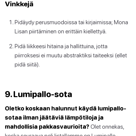
Vinkkejä
Pidäydy perusmuodoissa tai kirjaimissa; Mona
Lisan piirtäminen on erittäin kiellettyä.
Pidä liikkeesi hitaina ja hallittuina, jotta
piirroksesi ei muutu abstraktiksi taiteeksi (ellet
pidä siitä).
9. Lumipallo-sota
Oletko koskaan halunnut käydä lumipallo-
sotaa ilman jäätäviä lämpötiloja ja
mahdollisia pakkasvaurioita?
Olet onnekas,
koska seuraava peli listallamme on Lumipallo-