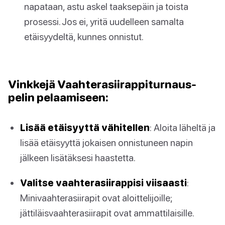
napataan, astu askel taaksepäin ja toista
prosessi. Jos ei, yritä uudelleen samalta
etäisyydeltä, kunnes onnistut.
Vinkkejä Vaahterasiirappiturnaus-
pelin pelaamiseen:
Lisää etäisyyttä vähitellen
: Aloita läheltä ja
lisää etäisyyttä jokaisen onnistuneen napin
jälkeen lisätäksesi haastetta.
Valitse vaahterasiirappisi viisaasti
:
Minivaahterasiirapit ovat aloittelijoille;
jättiläisvaahterasiirapit ovat ammattilaisille.