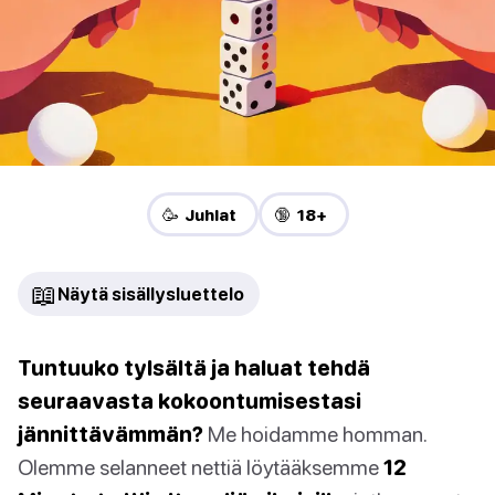
🥳 Juhlat
🔞 18+
📖
Näytä sisällysluettelo
Tuntuuko tylsältä ja haluat tehdä
seuraavasta kokoontumisestasi
jännittävämmän?
Me hoidamme homman.
Olemme selanneet nettiä löytääksemme
12