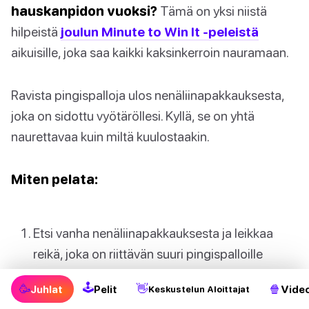
hauskanpidon vuoksi?
Tämä on yksi niistä
hilpeistä
joulun Minute to Win It -peleistä
aikuisille, joka saa kaikki kaksinkerroin nauramaan.
Ravista pingispalloja ulos nenäliinapakkauksesta,
joka on sidottu vyötäröllesi. Kyllä, se on yhtä
naurettavaa kuin miltä kuulostaakin.
Miten pelata:
Etsi vanha nenäliinapakkauksesta ja leikkaa
reikä, joka on riittävän suuri pingispalloille
lentämään ulos.
🕹
🥳
👋
🍿
Juhlat
Pelit
Video
Keskustelun Aloittajat
Kiinnitä pakkaus tukevasti vyöhön tai naruun ja