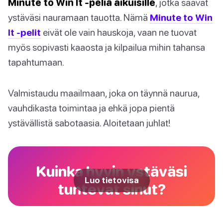
Minute to Win It -peliä aikuisille
, jotka saavat
ystäväsi nauramaan tauotta. Nämä
Minute to Win
It -pelit
eivät ole vain hauskoja, vaan ne tuovat
myös sopivasti kaaosta ja kilpailua mihin tahansa
tapahtumaan.
Valmistaudu maailmaan, joka on täynnä naurua,
vauhdikasta toimintaa ja ehkä jopa pientä
ystävällistä sabotaasia. Aloitetaan juhlat!
Kuinka hyvin ystäväsi
Luo tietovisa
tuntevat sinut?