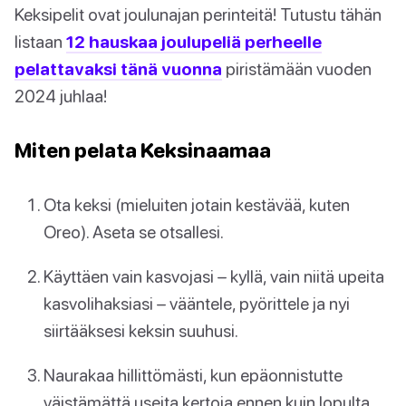
Keksipelit ovat joulunajan perinteitä! Tutustu tähän
listaan
12 hauskaa joulupeliä perheelle
pelattavaksi tänä vuonna
piristämään vuoden
2024 juhlaa!
Miten pelata Keksinaamaa
Ota keksi (mieluiten jotain kestävää, kuten
Oreo). Aseta se otsallesi.
Käyttäen vain kasvojasi – kyllä, vain niitä upeita
kasvolihaksiasi – vääntele, pyörittele ja nyi
siirtääksesi keksin suuhusi.
Naurakaa hillittömästi, kun epäonnistutte
väistämättä useita kertoja ennen kuin lopulta