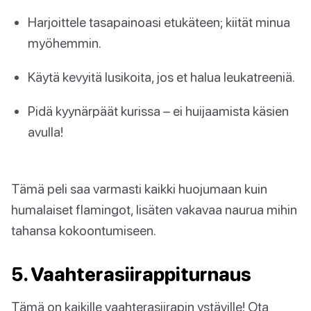
Harjoittele tasapainoasi etukäteen; kiität minua
myöhemmin.
Käytä kevyitä lusikoita, jos et halua leukatreeniä.
Pidä kyynärpäät kurissa – ei huijaamista käsien
avulla!
Tämä peli saa varmasti kaikki huojumaan kuin
humalaiset flamingot, lisäten vakavaa naurua mihin
tahansa kokoontumiseen.
5. Vaahterasiirappiturnaus
Tämä on kaikille vaahterasiirapin ystäville! Ota