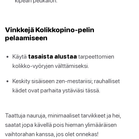
kipeän peukalon.
Vinkkejä Kolikkopino-pelin
pelaamiseen
Käytä
tasaista alustaa
tarpeettomien
kolikko-vyöryjen välttämiseksi.
Keskity sisäiseen zen-mestariisi; rauhalliset
kädet ovat parhaita ystäviäsi tässä.
Taattuja nauruja, minimaaliset tarvikkeet ja hei,
saatat jopa kävellä pois hieman ylimääräisen
vaihtorahan kanssa, jos olet onnekas!