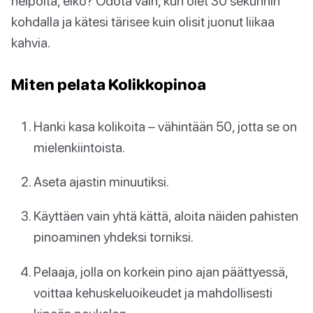
helpolta, eikö? Odota vain, kun olet 30 sekunnin
kohdalla ja kätesi tärisee kuin olisit juonut liikaa
kahvia.
Miten pelata Kolikkopinoa
Hanki kasa kolikoita – vähintään 50, jotta se on
mielenkiintoista.
Aseta ajastin minuutiksi.
Käyttäen vain yhtä kättä, aloita näiden pahisten
pinoaminen yhdeksi torniksi.
Pelaaja, jolla on korkein pino ajan päättyessä,
voittaa kehuskeluoikeudet ja mahdollisesti