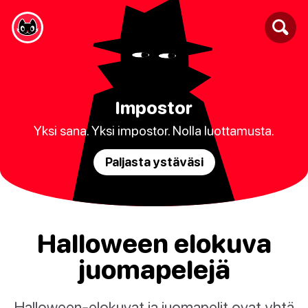
Impostor
Yksi sana. Yksi impostor. Nolla luottamusta.
Paljasta ystäväsi
Halloween elokuva
juomapelejä
Halloween-elokuvat ja juomapelit ovat yhtä