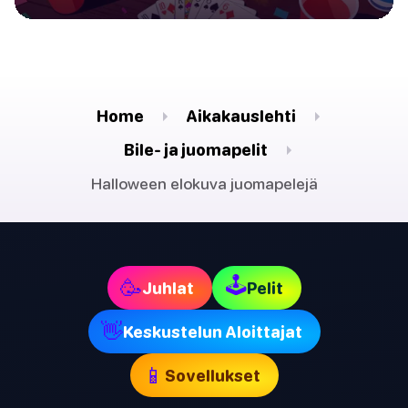
Home
Aikakauslehti
Bile- ja juomapelit
Halloween elokuva juomapelejä
🕹
🥳
Juhlat
Pelit
👋
Keskustelun Aloittajat
📱
Sovellukset