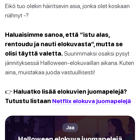
Eikö tuo olekin häiritsevin asia, jonka olet koskaan
nähnyt -?
Haluaisimme sanoa, että “istu alas,
rentoudu ja nauti elokuvasta”, mutta se
olisi täyttä valetta.
Suurimmaksi osaksi pysyt
jännityksessä Halloween-elokuvaillan aikana. Kuten
aina, muistakaa juoda vastuullisesti!
👉 Haluatko lisää elokuvien juomapelejä?
Tutustu listaan
Netflix elokuva juomapelejä
Jaa
Halloween elokuva juomapelejä