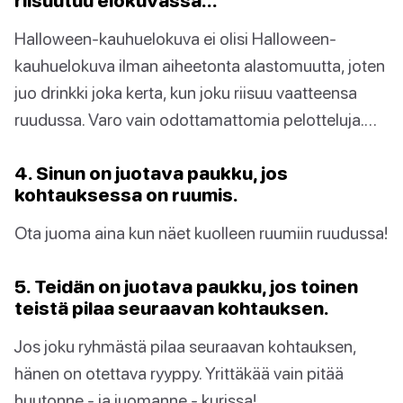
riisuutuu elokuvassa…
Halloween-kauhuelokuva ei olisi Halloween-
kauhuelokuva ilman aiheetonta alastomuutta, joten
juo drinkki joka kerta, kun joku riisuu vaatteensa
ruudussa. Varo vain odottamattomia pelotteluja.…
4. Sinun on juotava paukku, jos
kohtauksessa on ruumis.
Ota juoma aina kun näet kuolleen ruumiin ruudussa!
5. Teidän on juotava paukku, jos toinen
teistä pilaa seuraavan kohtauksen.
Jos joku ryhmästä pilaa seuraavan kohtauksen,
hänen on otettava ryyppy. Yrittäkää vain pitää
huutonne - ja juomanne - kurissa!