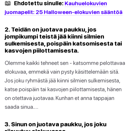
📖
Ehdotettu sinulle:
Kauhuelokuvien
juomapelit: 25 Halloween-elokuvien sääntöä
2. Teidän on juotava paukku, jos
jompikumpi teistä jää kiinni silmien
sulkemisesta, poispäin katsomisesta tai
kasvojen piilottamisesta.
Olemme kaikki tehneet sen - katsomme pelottavaa
elokuvaa, emmekä vain pysty käsittelemään sitä.
Jos joku ryhmästä jää kiinni silmien sulkemisesta,
katse poispäin tai kasvojen piilottamisesta, hänen
on otettava juotavaa. Kunhan et anna tappajan
saada sinua.…
3. Sinun on juotava paukku, jos joku