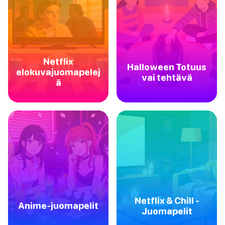
Netflix
Halloween Totuus
elokuvajuomapelej
vai tehtävä
ä
Netflix & Chill -
Anime-juomapelit
Juomapelit