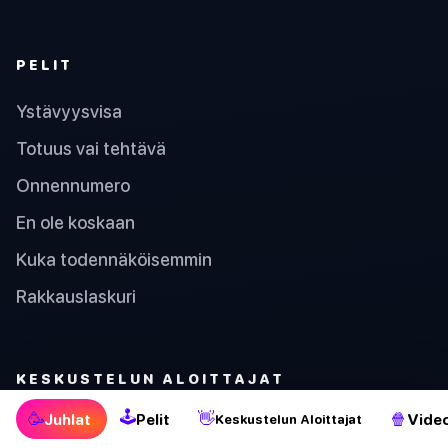
PELIT
Ystävyysvisa
Totuus vai tehtävä
Onnennumero
En ole koskaan
Kuka todennäköisemmin
Rakkauslaskuri
KESKUSTELUN ALOITTAJAT
🕹
🥳
👋
🍿
Juhlat
Pelit
Video
Keskustelun Aloittajat
Kuinka hyvin tunnet minut? Kysymyspeli