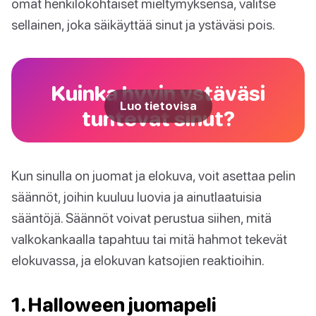
omat henkilökohtaiset mieltymyksensä, valitse
sellainen, joka säikäyttää sinut ja ystäväsi pois.
Kuinka hyvin ystäväsi
Luo tietovisa
tuntevat sinut?
Kun sinulla on juomat ja elokuva, voit asettaa pelin
säännöt, joihin kuuluu luovia ja ainutlaatuisia
sääntöjä. Säännöt voivat perustua siihen, mitä
valkokankaalla tapahtuu tai mitä hahmot tekevät
elokuvassa, ja elokuvan katsojien reaktioihin.
1. Halloween juomapeli