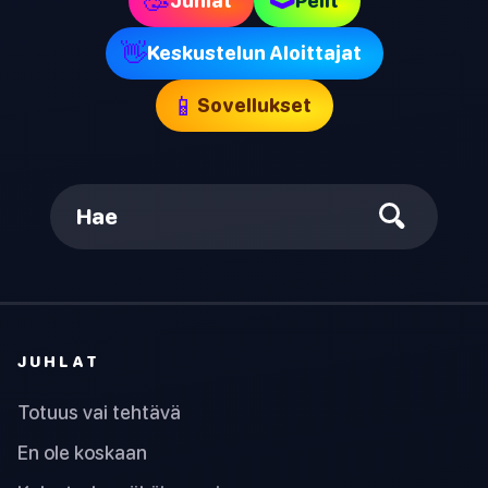
🥳
Juhlat
Pelit
👋
Keskustelun Aloittajat
📱
Sovellukset
Hae
JUHLAT
Totuus vai tehtävä
En ole koskaan