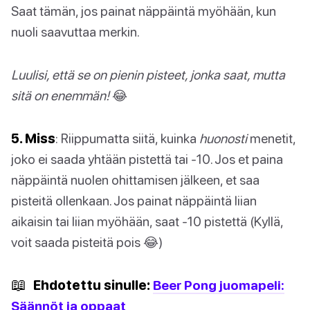
Saat tämän, jos painat näppäintä myöhään, kun
nuoli saavuttaa merkin.
Luulisi, että se on pienin pisteet, jonka saat, mutta
sitä on enemmän!
😂
5. Miss
: Riippumatta siitä, kuinka
huonosti
menetit,
joko ei saada yhtään pistettä tai -10. Jos et paina
näppäintä nuolen ohittamisen jälkeen, et saa
pisteitä ollenkaan. Jos painat näppäintä liian
aikaisin tai liian myöhään, saat -10 pistettä (Kyllä,
voit saada pisteitä pois 😂)
📖
Ehdotettu sinulle:
Beer Pong juomapeli:
Säännöt ja oppaat