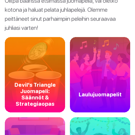
Olitpa baarissa etsimässä juomapeliä, vai oletko
kotona ja haluat pelata juhlapelejä. Olemme
peittäneet sinut parhaimpiin peleihin seuraavaa
juhliasi varten!
Devil's Triangle
Juomapeli:
Laulujuomapelit
Säännöt &
Strategiaopas