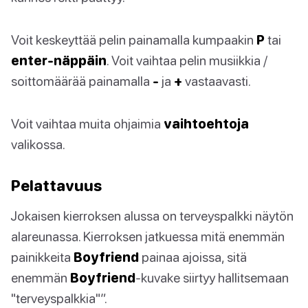
Voit keskeyttää pelin painamalla kumpaakin
P
tai
enter-näppäin
. Voit vaihtaa pelin musiikkia /
soittomäärää painamalla
-
ja
+
vastaavasti.
Voit vaihtaa muita ohjaimia
vaihtoehtoja
valikossa.
Pelattavuus
Jokaisen kierroksen alussa on terveyspalkki näytön
alareunassa. Kierroksen jatkuessa mitä enemmän
painikkeita
Boyfriend
painaa ajoissa, sitä
enemmän
Boyfriend
-kuvake siirtyy hallitsemaan
"terveyspalkkia"”.