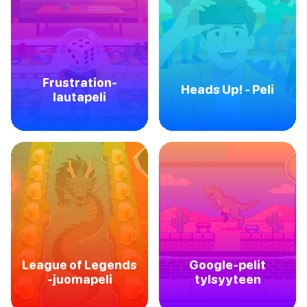
Frustration-
Heads Up! - Peli
lautapeli
League of Legends
Google-pelit
-juomapeli
tylsyyteen