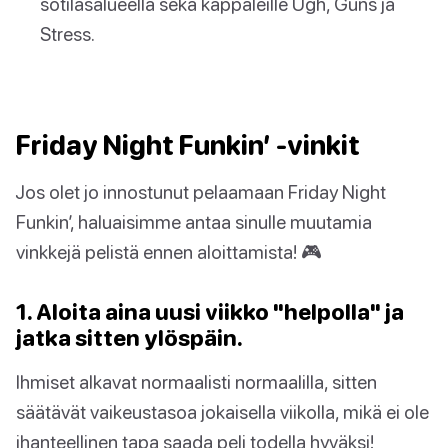
sotilasalueella sekä kappaleille Ugh, Guns ja
Stress.
Friday Night Funkin’ -vinkit
Jos olet jo innostunut pelaamaan Friday Night
Funkin’, haluaisimme antaa sinulle muutamia
vinkkejä pelistä ennen aloittamista! 🎮
1. Aloita aina uusi viikko "helpolla" ja
jatka sitten ylöspäin.
Ihmiset alkavat normaalisti normaalilla, sitten
säätävät vaikeustasoa jokaisella viikolla, mikä ei ole
ihanteellinen tapa saada peli todella hyväksi!