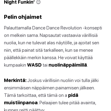
Night Funkin’
😉
Pelin ohjaimet
Palauttamalla Dance Dance Revolution -konsepti
on melkein sama. Napsautat vastaavia värillisiä
nuolia, kun ne tulevat alas näytölle, ja ajoitat sen
niin, että painat sitä tarkalleen, kun se menee
päällekkäin merkin kanssa. He voivat käyttää
kumpaakin
WASD
tai
nuolinäppäimillä
.
Merkintä:
Joskus värillisiin nuoliin voi tulla jälki
ensimmäisen näppäimen painamisen jälkeen.
Tämä tarkoittaa, että tämä on a
pidä
muistiinpanoa
. Pelaajien tulee pitää avainta,
kunnes reitti päättyy.