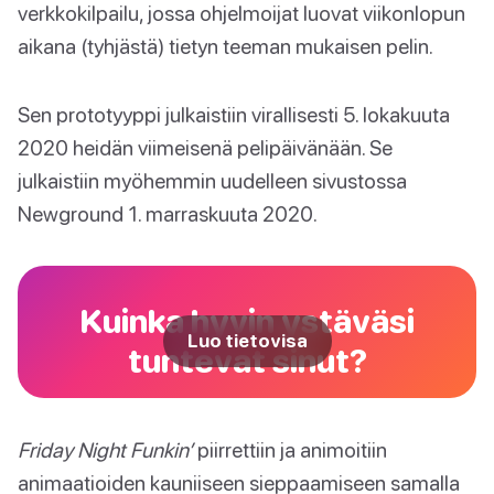
verkkokilpailu, jossa ohjelmoijat luovat viikonlopun
aikana (tyhjästä) tietyn teeman mukaisen pelin.
Sen prototyyppi julkaistiin virallisesti 5. lokakuuta
2020 heidän viimeisenä pelipäivänään. Se
julkaistiin myöhemmin uudelleen sivustossa
Newground 1. marraskuuta 2020.
Kuinka hyvin ystäväsi
Luo tietovisa
tuntevat sinut?
Friday Night Funkin’
piirrettiin ja animoitiin
animaatioiden kauniiseen sieppaamiseen samalla