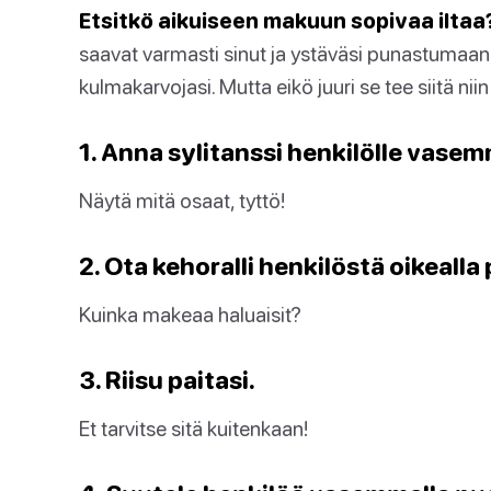
Etsitkö aikuiseen makuun sopivaa iltaa
saavat varmasti sinut ja ystäväsi punastumaa
kulmakarvojasi. Mutta eikö juuri se tee siitä ni
1. Anna sylitanssi henkilölle vasemm
Näytä mitä osaat, tyttö!
2. Ota kehoralli henkilöstä oikealla 
Kuinka makeaa haluaisit?
3. Riisu paitasi.
Et tarvitse sitä kuitenkaan!