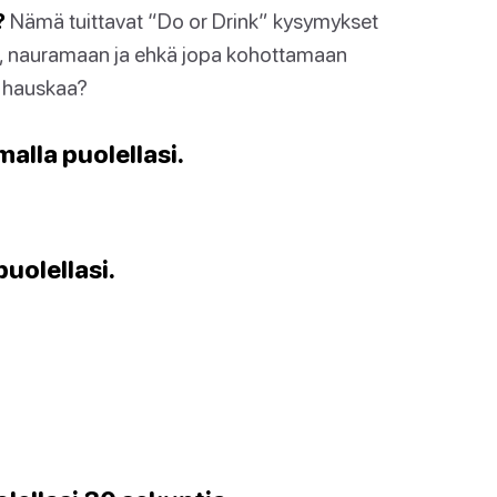
?
Nämä tuittavat “Do or Drink” kysymykset
n, nauramaan ja ehkä jopa kohottamaan
in hauskaa?
alla puolellasi.
puolellasi.