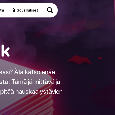
📱
ita
Sovellukset
nk
sasi? Älä katso enää
ta! Tämä jännittävä ja
pitää hauskaa ystävien