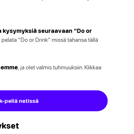
mia kysymyksiä seuraavaan “Do or
 pelata “Do or Drink” missä tahansa tällä
ksemme
, ja olet valmis tuhmuuksiin. Klikkaa
k-peliä netissä
ykset