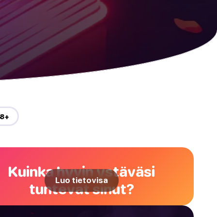
18+
Kuinka hyvin ystäväsi
Luo tietovisa
tuntevat sinut?