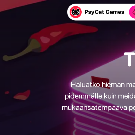
PsyCat Games
T
Haluatko hieman mau
pidemmälle kuin meidä
mukaansatempaava peli