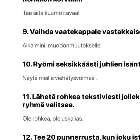
Tee siitä kuumottavaa!
9. Vaihda vaatekappale vastakkais
Aika mini-muodonmuutokselle!
10. Ryömi seksikkäästi juhlien isän
Näytä meille viehätysvoimasi.
11. Lähetä rohkea tekstiviesti jolle
ryhmä valitsee.
Ole rohkea, ole uskalias.
12. Tee 20 punnerrusta, kun joku is