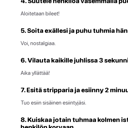
4. Suutele henkilöä vasemmalla puo
Aloitetaan bileet!
5. Soita exällesi ja puhu tuhmia hän
Voi, nostalgiaa.
6. Vilauta kaikille juhlissa 3 sekunn
Aika yllättää!
7. Esitä stripparia ja esiinny 2 minu
Tuo esiin sisäinen esiintyjäsi.
8. Kuiskaa jotain tuhmaa kolmen i
henkilön korvaan.