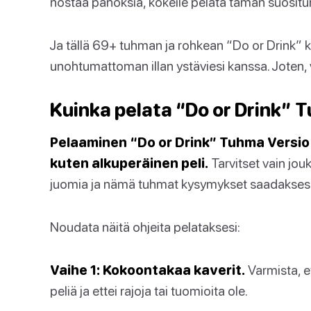
nostaa panoksia, kokeile pelata tämän suositu
Ja tällä 69+ tuhman ja rohkean “Do or Drink” k
unohtumattoman illan ystäviesi kanssa. Joten, 
Kuinka pelata “Do or Drink” 
Pelaaminen “Do or Drink” Tuhma Versio 
kuten alkuperäinen peli.
Tarvitset vain jou
juomia ja nämä tuhmat kysymykset saadakses
Noudata näitä ohjeita pelataksesi:
Vaihe 1: Kokoontakaa kaverit.
Varmista, e
peliä ja ettei rajoja tai tuomioita ole.