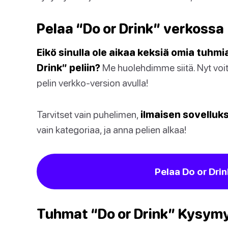
Pelaa “Do or Drink” verkossa
Eikö sinulla ole aikaa keksiä omia tuh
Drink” peliin?
Me huolehdimme siitä. Nyt voit
pelin verkko-version avulla!
Tarvitset vain puhelimen,
ilmaisen sovellu
vain kategoriaa, ja anna pelien alkaa!
Pelaa Do or Drin
Tuhmat “Do or Drink” Kysym