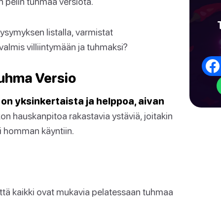
n pelin tuhmaa versiota.
ysymyksen listalla, varmistat
valmis villiintymään ja tuhmaksi?
Tuhma Versio
on yksinkertaista ja helppoa, aivan
kon hauskanpitoa rakastavia ystäviä, joitakin
i homman käyntiin.
ttä kaikki ovat mukavia pelatessaan tuhmaa