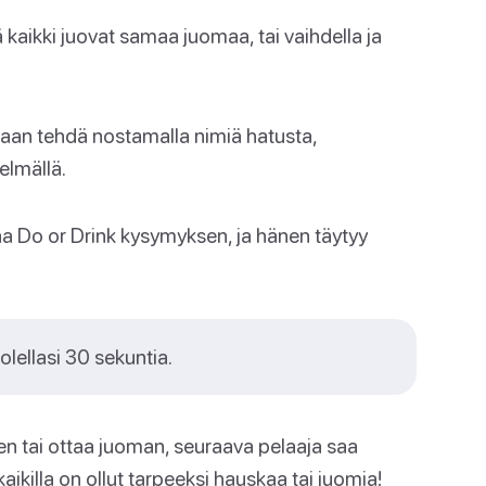
tä kaikki juovat samaa juomaa, tai vaihdella ja
an tehdä nostamalla nimiä hatusta,
elmällä.
 Do or Drink kysymyksen, ja hänen täytyy
lellasi 30 sekuntia.
en tai ottaa juoman, seuraava pelaaja saa
ikilla on ollut tarpeeksi hauskaa tai juomia!