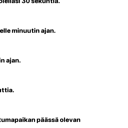
lellasi 30 sekuntia.
elle minuutin ajan.
in ajan.
uttia.
stumapaikan päässä olevan