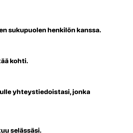
en sukupuolen henkilön kanssa.
tää kohti.
kulle yhteystiedoistasi, jonka
tuu selässäsi.