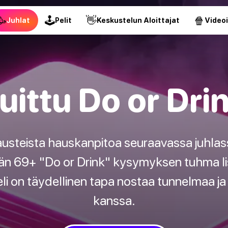
🥳
🕹
👋
🍿
Juhlat
Pelit
Keskustelun Aloittajat
Video
uittu Do or Dri
steista hauskanpitoa seuraavassa juhlas
n 69+ "Do or Drink" kysymyksen tuhma lis
 on täydellinen tapa nostaa tunnelmaa ja 
kanssa.