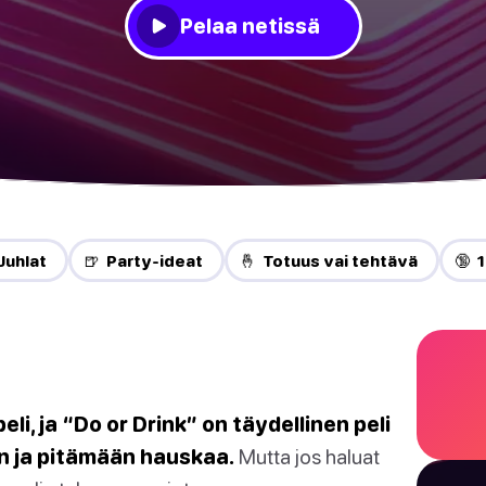
Pelaa netissä
Juhlat
🍺 Party-ideat
🤞 Totuus vai tehtävä
🔞 
eli, ja “Do or Drink” on täydellinen peli
n ja pitämään hauskaa.
Mutta jos haluat