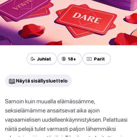
🥳 Juhlat
🔞 18+
❤️‍🔥 Parit
📖
Näytä sisällysluettelo
Samoin kuin muualla elämässämme,
seksielämämme ansaitsevat aika ajoin
vapaamielisen uudelleenkäynnistyksen. Pelattuasi
näitä pelejä tulet varmasti paljon lähemmäksi