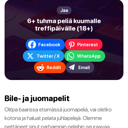
Jaa
6+ tuhma peliä kuumalle
treffipäivälle (18+)
Facebook
Pinterest
Twitter / X
WhatsApp
Reddit
Email
Bile- ja juomapelit
Olitpa baarissa etsimässä juomapeliä, vai oletko
kotona ja haluat pelata juhlapelejä. Olemme
peittäneet sinut parhaimpiin peleihin seuraavaa