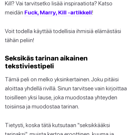
Kill? Vai tarvitsetko lisää inspiraatiota? Katso
meidän
Fuck, Marry, Kill -artikkeli
!
Voit todella käyttää todellisia ihmisiä elämästäsi
tähän peliin!
Seksikäs tarinan aikainen
tekstiviestipeli
Tämä peli on melko yksinkertainen. Joku pitäisi
aloittaa yhdellä rivillä. Sinun tarvitsee vain kirjoittaa
toisilleen yksi lause, joka muodostaa yhteyden
toisiinsa ja muodostaa tarinan.
Tietysti, koska tätä kutsutaan "seksikkääksi
tarinaksi", muista kertoa eroottinen, kuuma ja