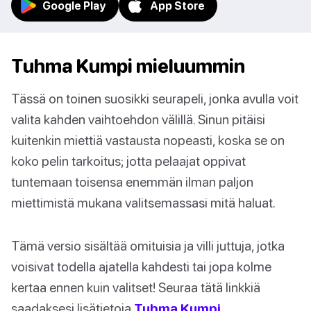
Google Play
App Store
Tuhma Kumpi mieluummin
Tässä on toinen suosikki seurapeli, jonka avulla voit
valita kahden vaihtoehdon välillä. Sinun pitäisi
kuitenkin miettiä vastausta nopeasti, koska se on
koko pelin tarkoitus; jotta pelaajat oppivat
tuntemaan toisensa enemmän ilman paljon
miettimistä mukana valitsemassasi mitä haluat.
Tämä versio sisältää omituisia ja villi juttuja, jotka
voisivat todella ajatella kahdesti tai jopa kolme
kertaa ennen kuin valitset! Seuraa tätä linkkiä
saadaksesi lisätietoja
Tuhma Kumpi