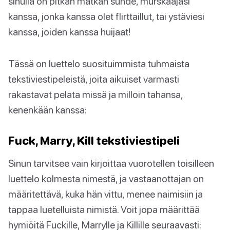
sinulla on pitkän matkan suhde, murskaajasi
kanssa, jonka kanssa olet flirttaillut, tai ystäviesi
kanssa, joiden kanssa huijaat!
Tässä on luettelo suosituimmista tuhmaista
tekstiviestipeleistä, joita aikuiset varmasti
rakastavat pelata missä ja milloin tahansa,
kenenkään kanssa:
Fuck, Marry, Kill tekstiviestipeli
Sinun tarvitsee vain kirjoittaa vuorotellen toisilleen
luettelo kolmesta nimestä, ja vastaanottajan on
määritettävä, kuka hän vittu, menee naimisiin ja
tappaa luetelluista nimistä. Voit jopa määrittää
hymiöitä Fuckille, Marrylle ja Killille seuraavasti: