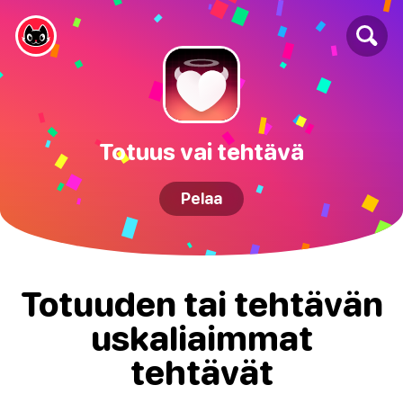
Totuus vai tehtävä
Pelaa
Totuuden tai tehtävän
uskaliaimmat
tehtävät