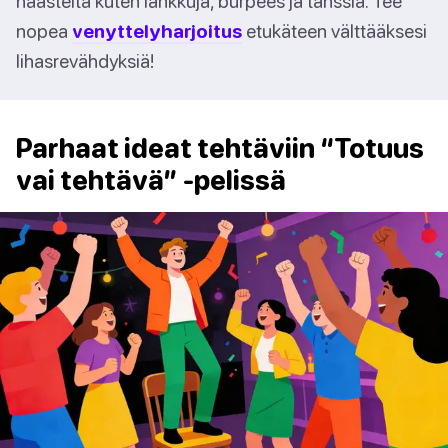
haasteita kuten lankkuja, burpees ja tanssia. Tee
nopea
venyttelyharjoitus
etukäteen välttääksesi
lihasrevähdyksiä!
Parhaat ideat tehtäviin “Totuus
vai tehtävä” -pelissä