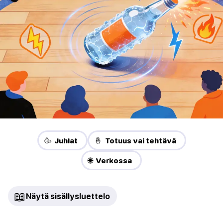
🥳 Juhlat
🤞 Totuus vai tehtävä
🌐 Verkossa
📖
Näytä sisällysluettelo