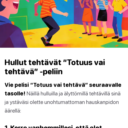
Hullut tehtävät “Totuus vai
tehtävä” -peliin
Vie pelisi “Totuus vai tehtävä” seuraavalle
tasolle!
Näillä hulluilla ja älyttömillä tehtävillä sinä
ja ystäväsi olette unohtumattoman hauskanpidon
äärellä:
1. Kerro vanhemmillesi, että olet