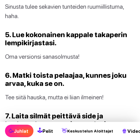
Sinusta tulee sekavien tunteiden ruumiillistuma,
haha.
5. Lue kokonainen kappale takaperin
lempikirjastasi.
Oma versionsi sanasolmusta!
6. Matki toista pelaajaa, kunnes joku
arvaa, kuka se on.
Tee siitä hauska, mutta ei liian ilmeinen!
7. Laita silmät peittävä side ja
koskettele satunnaisen pelaajan
🕹
🥳
👋
🍿
(ryhmän valitseman) kasvoja, kunnes
Juhlat
Pelit
Video
Keskustelun Aloittajat