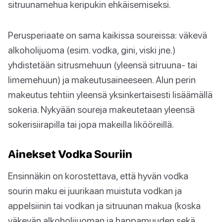
sitruunamehua keripukin ehkäisemiseksi.
Perusperiaate on sama kaikissa soureissa: väkevä
alkoholijuoma (esim. vodka, gini, viski jne.)
yhdistetään sitrusmehuun (yleensä sitruuna- tai
limemehuun) ja makeutusaineeseen. Alun perin
makeutus tehtiin yleensä yksinkertaisesti lisäämällä
sokeria. Nykyään soureja makeutetaan yleensä
sokerisiirapilla tai jopa makeilla likööreillä.
Ainekset Vodka Souriin
Ensinnäkin on korostettava, että hyvän vodka
sourin maku ei juurikaan muistuta vodkan ja
appelsiinin tai vodkan ja sitruunan makua (koska
väkevän alkoholijuoman ja happamuuden sekä