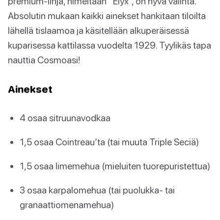
premium-linja, nimeltään “Elyx”, on hyvä valinta.
Absolutin mukaan kaikki ainekset hankitaan tiloilta
lähellä tislaamoa ja käsitellään alkuperäisessä
kuparisessa kattilassa vuodelta 1929. Tyylikäs tapa
nauttia Cosmoasi!
Ainekset
4 osaa sitruunavodkaa
1,5 osaa Cointreau’ta (tai muuta Triple Seciä)
1,5 osaa limemehua (mieluiten tuorepuristettua)
3 osaa karpalomehua (tai puolukka- tai
granaattiomenamehua)