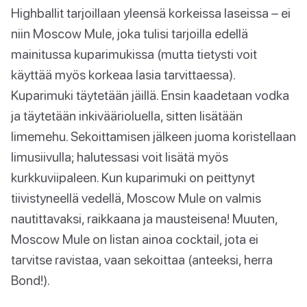
Highballit tarjoillaan yleensä korkeissa laseissa – ei
niin Moscow Mule, joka tulisi tarjoilla edellä
mainitussa kuparimukissa (mutta tietysti voit
käyttää myös korkeaa lasia tarvittaessa).
Kuparimuki täytetään jäillä. Ensin kaadetaan vodka
ja täytetään inkiväärioluella, sitten lisätään
limemehu. Sekoittamisen jälkeen juoma koristellaan
limusiivulla; halutessasi voit lisätä myös
kurkkuviipaleen. Kun kuparimuki on peittynyt
tiivistyneellä vedellä, Moscow Mule on valmis
nautittavaksi, raikkaana ja mausteisena! Muuten,
Moscow Mule on listan ainoa cocktail, jota ei
tarvitse ravistaa, vaan sekoittaa (anteeksi, herra
Bond!).