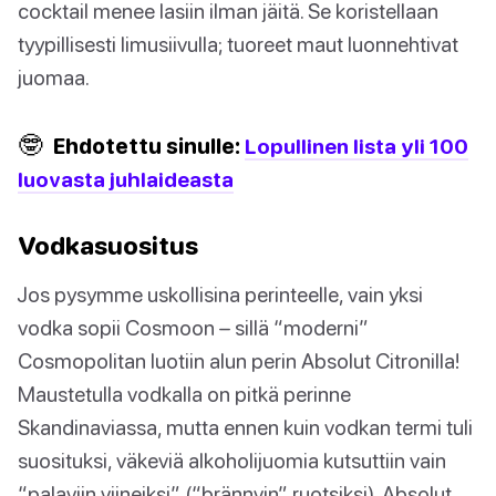
cocktail menee lasiin ilman jäitä. Se koristellaan
tyypillisesti limusiivulla; tuoreet maut luonnehtivat
juomaa.
🤓
Ehdotettu sinulle:
Lopullinen lista yli 100
luovasta juhlaideasta
Vodkasuositus
Jos pysymme uskollisina perinteelle, vain yksi
vodka sopii Cosmoon – sillä “moderni”
Cosmopolitan luotiin alun perin Absolut Citronilla!
Maustetulla vodkalla on pitkä perinne
Skandinaviassa, mutta ennen kuin vodkan termi tuli
suosituksi, väkeviä alkoholijuomia kutsuttiin vain
“palaviin viineiksi” (“brännvin” ruotsiksi). Absolut