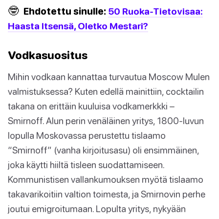
🤓
Ehdotettu sinulle:
50 Ruoka-Tietovisaa:
Haasta Itsensä, Oletko Mestari?
Vodkasuositus
Mihin vodkaan kannattaa turvautua Moscow Mulen
valmistuksessa? Kuten edellä mainittiin, cocktailin
takana on erittäin kuuluisa vodkamerkkki –
Smirnoff. Alun perin venäläinen yritys, 1800-luvun
lopulla Moskovassa perustettu tislaamo
“Smirnoff” (vanha kirjoitusasu) oli ensimmäinen,
joka käytti hiiltä tisleen suodattamiseen.
Kommunistisen vallankumouksen myötä tislaamo
takavarikoitiin valtion toimesta, ja Smirnovin perhe
joutui emigroitumaan. Lopulta yritys, nykyään