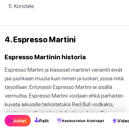
Koristele
4. Espresso Martini
Espresso Martinin historia
Espresso Martini ja klassiset martinin variantit eivät
jaa juurikaan muuta kuin nimen ja luokan, jossa niitä
tarjoillaan. Erityisesti Espresso Martini ei sisällä
vermuttia. Espresso Martini voidaan ehkä parhaiten
kuvata aikuisille tarkoitetuksi Red Bull vodkaksi,
ainakin sen alkuperäanekdootin mukaan: Se
🕹
🥳
👋
🍿
tapahtui 1980-luvun lopulla tuolloin erittäin
Juhlat
Pelit
Video
Keskustelun Aloittajat