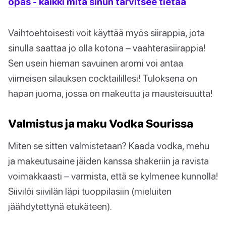
opas - kaikki mitä sinun tarvitsee tietää
Vaihtoehtoisesti voit käyttää myös siirappia, jota
sinulla saattaa jo olla kotona – vaahterasiirappia!
Sen usein hieman savuinen aromi voi antaa
viimeisen silauksen cocktailillesi! Tuloksena on
hapan juoma, jossa on makeutta ja mausteisuutta!
Valmistus ja maku Vodka Sourissa
Miten se sitten valmistetaan? Kaada vodka, mehu
ja makeutusaine jäiden kanssa shakeriin ja ravista
voimakkaasti – varmista, että se kylmenee kunnolla!
Siivilöi siivilän läpi tuoppilasiin (mieluiten
jäähdytettynä etukäteen).