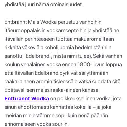
yhdistää juuri nämä ominaisuudet.
Entbrannt Mais Wodka perustuu vanhoihin
itäeurooppalaisiin vodkaresepteihin ja yhdistää ne
Itävallan perinteeseen tuottaa makuaromeiltaan
rikkaita väkeviä alkoholijuomia hedelmistä (niin
sanottu “Edelbrand”, mistä nimi tulee). Sekä vanhan
koulun venäläinen vodka ennen 1800-luvun loppua
että Itävallan Edelbrand pyrkivät säilyttämään
raaka-aineen aromin tisleessä eivätkä suodata sitä.
Epätavallisen maissiraaka-aineen kanssa
Entbrannt Wodka
on poikkeuksellinen vodka, jota
sinun ehdottomasti kannattaa kokeilla – ja joka
meidän mielestämme sopii kuin nenä päähän
erinomaiseen vodka souriin!