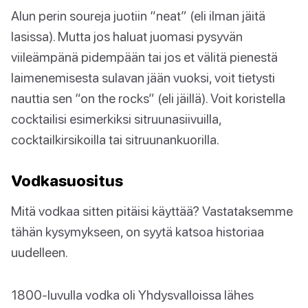
Alun perin soureja juotiin “neat” (eli ilman jäitä
lasissa). Mutta jos haluat juomasi pysyvän
viileämpänä pidempään tai jos et välitä pienestä
laimenemisesta sulavan jään vuoksi, voit tietysti
nauttia sen “on the rocks” (eli jäillä). Voit koristella
cocktailisi esimerkiksi sitruunasiivuilla,
cocktailkirsikoilla tai sitruunankuorilla.
Vodkasuositus
Mitä vodkaa sitten pitäisi käyttää? Vastataksemme
tähän kysymykseen, on syytä katsoa historiaa
uudelleen.
1800-luvulla vodka oli Yhdysvalloissa lähes