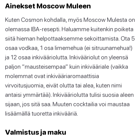
Ainekset Moscow Muleen
Kuten Cosmon kohdalla, myös Moscow Mulesta on
olemassa IBA-resepti. Haluamme kuitenkin poiketa
siitä hieman helpottaaksemme sekoittamista. Ota 5
osaa vodkaa, 1 osa limemehua (ei sitruunamehua!)
ja 12 osaa inkivääriolutta. Inkivääriolut on yleensä
paljon “mausteisempaa” kuin inkivääriale (vaikka
molemmat ovat inkivääriaromaattisia
virvoitusjuomia, eivät olutta tai alea, kuten nimi
antaisi ymmärtää). Inkivääriolutta tulisi suosia aleen
sijaan, jos sitä saa. Muuten cocktailia voi maustaa
lisäämällä tuoretta inkivääriä.
Valmistus ja maku