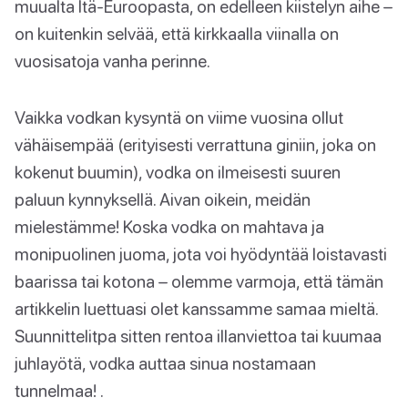
muualta Itä-Euroopasta, on edelleen kiistelyn aihe –
on kuitenkin selvää, että kirkkaalla viinalla on
vuosisatoja vanha perinne.
Vaikka vodkan kysyntä on viime vuosina ollut
vähäisempää (erityisesti verrattuna giniin, joka on
kokenut buumin), vodka on ilmeisesti suuren
paluun kynnyksellä. Aivan oikein, meidän
mielestämme! Koska vodka on mahtava ja
monipuolinen juoma, jota voi hyödyntää loistavasti
baarissa tai kotona – olemme varmoja, että tämän
artikkelin luettuasi olet kanssamme samaa mieltä.
Suunnittelitpa sitten rentoa illanviettoa tai kuumaa
juhlayötä, vodka auttaa sinua nostamaan
tunnelmaa! .