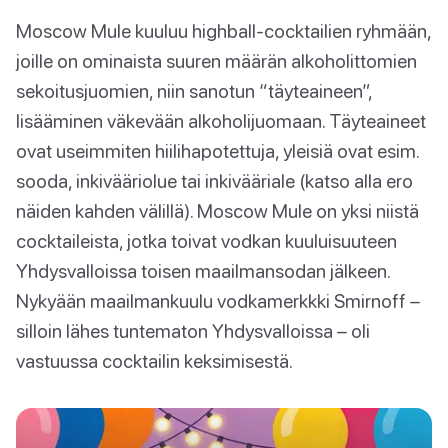
Moscow Mule kuuluu highball-cocktailien ryhmään,
joille on ominaista suuren määrän alkoholittomien
sekoitusjuomien, niin sanotun “täyteaineen”,
lisääminen väkevään alkoholijuomaan. Täyteaineet
ovat useimmiten hiilihapotettuja, yleisiä ovat esim.
sooda, inkivääriolue tai inkivääriale (katso alla ero
näiden kahden välillä). Moscow Mule on yksi niistä
cocktaileista, jotka toivat vodkan kuuluisuuteen
Yhdysvalloissa toisen maailmansodan jälkeen.
Nykyään maailmankuulu vodkamerkkki Smirnoff –
silloin lähes tuntematon Yhdysvalloissa – oli
vastuussa cocktailin keksimisestä.