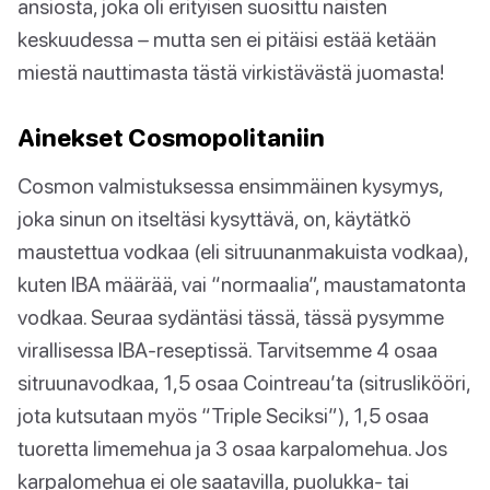
ansiosta, joka oli erityisen suosittu naisten
keskuudessa – mutta sen ei pitäisi estää ketään
miestä nauttimasta tästä virkistävästä juomasta!
Ainekset Cosmopolitaniin
Cosmon valmistuksessa ensimmäinen kysymys,
joka sinun on itseltäsi kysyttävä, on, käytätkö
maustettua vodkaa (eli sitruunanmakuista vodkaa),
kuten IBA määrää, vai “normaalia”, maustamatonta
vodkaa. Seuraa sydäntäsi tässä, tässä pysymme
virallisessa IBA-reseptissä. Tarvitsemme 4 osaa
sitruunavodkaa, 1,5 osaa Cointreau’ta (sitruslikööri,
jota kutsutaan myös “Triple Seciksi”), 1,5 osaa
tuoretta limemehua ja 3 osaa karpalomehua. Jos
karpalomehua ei ole saatavilla, puolukka- tai