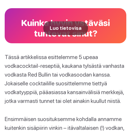
Kuinka hyvin ystäväsi
Luo tietovisa
tuntevat sinut?
Tässä artikkelissa esittelemme 5 upeaa
vodkacocktail-reseptiä, kaukana tylsästä vanhasta
vodkasta Red Bullin tai vodkasoodan kanssa.
Jokaiselle cocktailille suosittelemme tiettyä
vodkatyyppiä, pääasiassa kansainvälisiä merkkejä,
jotka varmasti tunnet tai olet ainakin kuullut niistä.
Ensimmäisen suosituksemme kohdalla annamme
kuitenkin sisäpiirin vinkin – itävaltalaisen (!) vodkan,