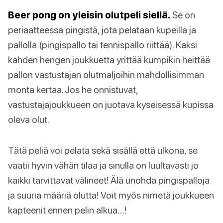
Beer pong on yleisin olutpeli siellä.
Se on
periaatteessa pingistä, jota pelataan kupeilla ja
pallolla (pingispallo tai tennispallo riittää). Kaksi
kahden hengen joukkuetta yrittää kumpikin heittää
pallon vastustajan olutmaljoihin mahdollisimman
monta kertaa. Jos he onnistuvat,
vastustajajoukkueen on juotava kyseisessä kupissa
oleva olut.
Tätä peliä voi pelata sekä sisällä että ulkona, se
vaatii hyvin vähän tilaa ja sinulla on luultavasti jo
kaikki tarvittavat välineet! Älä unohda pingispalloja
ja suuria määriä olutta! Voit myös nimetä joukkueen
kapteenit ennen pelin alkua…!