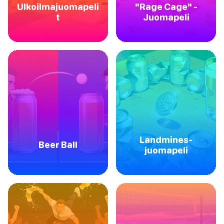
Ulkoilmajuomapeli
"Rage Cage" -
t
Juomapeli
Landmines-
Beer Ball
juomapeli