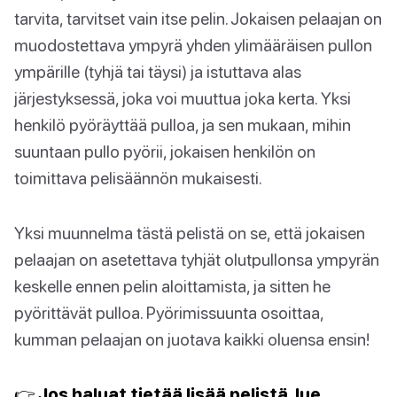
tarvita, tarvitset vain itse pelin. Jokaisen pelaajan on
muodostettava ympyrä yhden ylimääräisen pullon
ympärille (tyhjä tai täysi) ja istuttava alas
järjestyksessä, joka voi muuttua joka kerta. Yksi
henkilö pyöräyttää pulloa, ja sen mukaan, mihin
suuntaan pullo pyörii, jokaisen henkilön on
toimittava pelisäännön mukaisesti.
Yksi muunnelma tästä pelistä on se, että jokaisen
pelaajan on asetettava tyhjät olutpullonsa ympyrän
keskelle ennen pelin aloittamista, ja sitten he
pyörittävät pulloa. Pyörimissuunta osoittaa,
kumman pelaajan on juotava kaikki oluensa ensin!
👉 Jos haluat tietää lisää pelistä, lue