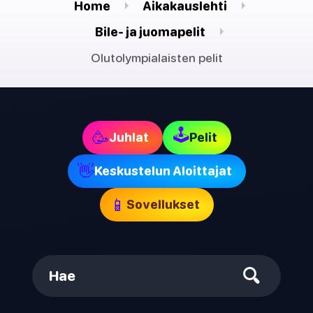
Home
Aikakauslehti
Bile- ja juomapelit
Olutolympialaisten pelit
🕹
🥳
Juhlat
Pelit
👋
Keskustelun Aloittajat
📱
Sovellukset
Hae