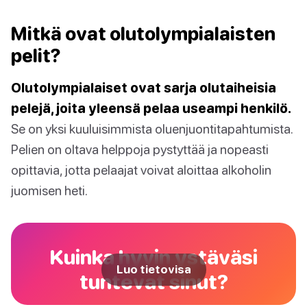
Mitkä ovat olutolympialaisten
pelit?
Olutolympialaiset ovat sarja olutaiheisia
pelejä, joita yleensä pelaa useampi henkilö.
Se on yksi kuuluisimmista oluenjuontitapahtumista.
Pelien on oltava helppoja pystyttää ja nopeasti
opittavia, jotta pelaajat voivat aloittaa alkoholin
juomisen heti.
Kuinka hyvin ystäväsi
Luo tietovisa
tuntevat sinut?