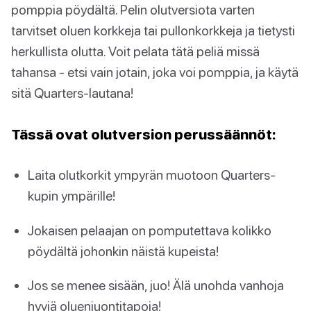
pomppia pöydältä. Pelin olutversiota varten
tarvitset oluen korkkeja tai pullonkorkkeja ja tietysti
herkullista olutta. Voit pelata tätä peliä missä
tahansa - etsi vain jotain, joka voi pomppia, ja käytä
sitä Quarters-lautana!
Tässä ovat olutversion perussäännöt:
Laita olutkorkit ympyrän muotoon Quarters-
kupin ympärille!
Jokaisen pelaajan on pomputettava kolikko
pöydältä johonkin näistä kupeista!
Jos se menee sisään, juo! Älä unohda vanhoja
hyviä oluenjuontitapoja!