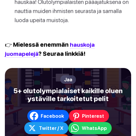
hauskaa! Olutolympialaisten pääajatuksena on
nauttia muiden ihmisten seurasta ja samalla
luoda upeita muistoja.
👉 Mielessä enemmän
hauskoja
juomapelejä
? Seuraa linkkiä!
Jaa
5+ olutolympialaiset kaikille oluen
ystäville tarkoitetut pelit
Facebook
Pinterest
Twitter / X
WhatsApp