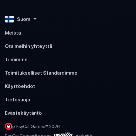
Suomi
Meistä
Ota meihin yhteyttä
Tiimimme
Toimitukselliset Standardimme
Käyttöehdot
Tietosuoja
Evästekäytäntö
© PsyCat Games® 2026
PsyCat Games® on osa
-perhettä.