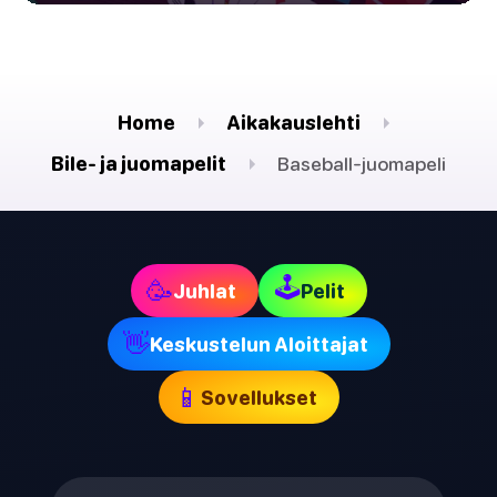
Home
Aikakauslehti
Bile- ja juomapelit
Baseball-juomapeli
🕹
🥳
Juhlat
Pelit
👋
Keskustelun Aloittajat
📱
Sovellukset