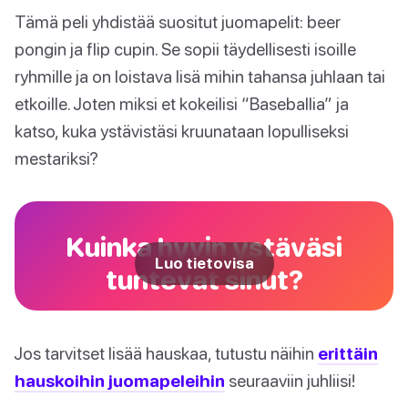
Tämä peli yhdistää suositut juomapelit: beer
pongin ja flip cupin. Se sopii täydellisesti isoille
ryhmille ja on loistava lisä mihin tahansa juhlaan tai
etkoille. Joten miksi et kokeilisi “Baseballia” ja
katso, kuka ystävistäsi kruunataan lopulliseksi
mestariksi?
Kuinka hyvin ystäväsi
Luo tietovisa
tuntevat sinut?
Jos tarvitset lisää hauskaa, tutustu näihin
erittäin
hauskoihin juomapeleihin
seuraaviin juhliisi!