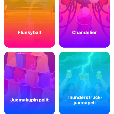
Flunkyball
Chandelier
Thunderstruck-
Juomakupin pelit
juomapeli